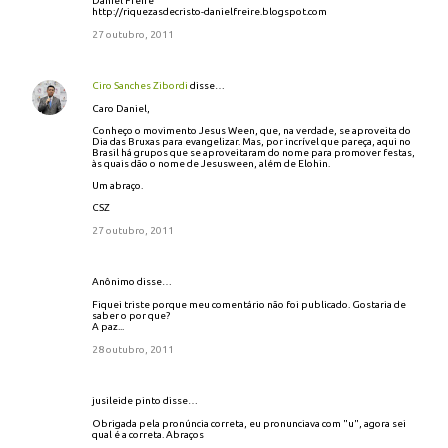
Daniel Freire
http://riquezasdecristo-danielfreire.blogspot.com
27 outubro, 2011
Ciro Sanches Zibordi
disse…
Caro Daniel,
Conheço o movimento Jesus Ween, que, na verdade, se aproveita do
Dia das Bruxas para evangelizar. Mas, por incrível que pareça, aqui no
Brasil há grupos que se aproveitaram do nome para promover festas,
às quais dão o nome de Jesusween, além de Elohin.
Um abraço.
CSZ
27 outubro, 2011
Anônimo disse…
Fiquei triste porque meu comentário não foi publicado. Gostaria de
saber o por que?
A paz...
28 outubro, 2011
jusileide pinto disse…
Obrigada pela pronúncia correta, eu pronunciava com "u", agora sei
qual é a correta. Abraços