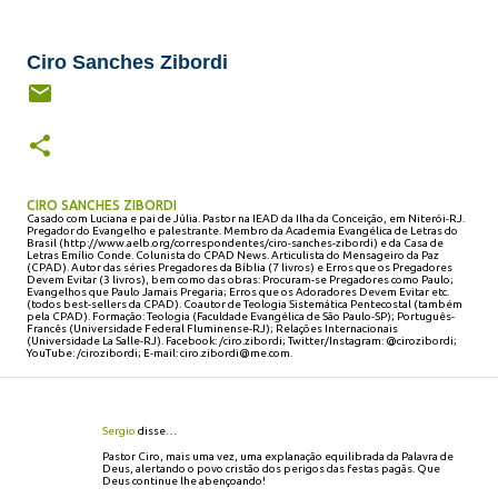
Ciro Sanches Zibordi
CIRO SANCHES ZIBORDI
Casado com Luciana e pai de Júlia. Pastor na IEAD da Ilha da Conceição, em Niterói-RJ.
Pregador do Evangelho e palestrante. Membro da Academia Evangélica de Letras do
Brasil (http://www.aelb.org/correspondentes/ciro-sanches-zibordi) e da Casa de
Letras Emílio Conde. Colunista do CPAD News. Articulista do Mensageiro da Paz
(CPAD). Autor das séries Pregadores da Bíblia (7 livros) e Erros que os Pregadores
Devem Evitar (3 livros), bem como das obras: Procuram-se Pregadores como Paulo;
Evangelhos que Paulo Jamais Pregaria; Erros que os Adoradores Devem Evitar etc.
(todos best-sellers da CPAD). Coautor de Teologia Sistemática Pentecostal (também
pela CPAD). Formação: Teologia (Faculdade Evangélica de São Paulo-SP); Português-
Francês (Universidade Federal Fluminense-RJ); Relações Internacionais
(Universidade La Salle-RJ). Facebook: /ciro.zibordi; Twitter/Instagram: @cirozibordi;
YouTube: /cirozibordi; E-mail: ciro.zibordi@me.com.
Sergio
disse…
C
o
Pastor Ciro, mais uma vez, uma explanação equilibrada da Palavra de
Deus, alertando o povo cristão dos perigos das festas pagãs. Que
m
Deus continue lhe abençoando!
e