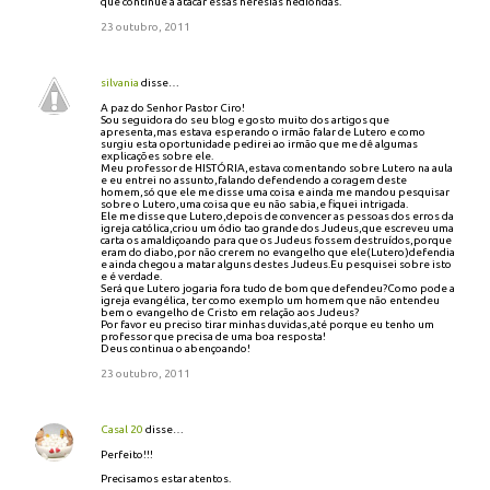
que continue a atacar essas heresias hediondas.
23 outubro, 2011
silvania
disse…
A paz do Senhor Pastor Ciro!
Sou seguidora do seu blog e gosto muito dos artigos que
apresenta,mas estava esperando o irmão falar de Lutero e como
surgiu esta oportunidade pedirei ao irmão que me dê algumas
explicações sobre ele.
Meu professor de HISTÓRIA,estava comentando sobre Lutero na aula
e eu entrei no assunto,falando defendendo a coragem deste
homem,só que ele me disse uma coisa e ainda me mandou pesquisar
sobre o Lutero,uma coisa que eu não sabia,e fiquei intrigada.
Ele me disse que Lutero,depois de convencer as pessoas dos erros da
igreja católica,criou um ódio tao grande dos Judeus,que escreveu uma
carta os amaldiçoando para que os Judeus fossem destruídos,porque
eram do diabo,por não crerem no evangelho que ele(Lutero)defendia
e ainda chegou a matar alguns destes Judeus.Eu pesquisei sobre isto
e é verdade.
Será que Lutero jogaria fora tudo de bom que defendeu?Como pode a
igreja evangélica, ter como exemplo um homem que não entendeu
bem o evangelho de Cristo em relação aos Judeus?
Por favor eu preciso tirar minhas duvidas,até porque eu tenho um
professor que precisa de uma boa resposta!
Deus continua o abençoando!
23 outubro, 2011
Casal 20
disse…
Perfeito!!!
Precisamos estar atentos.