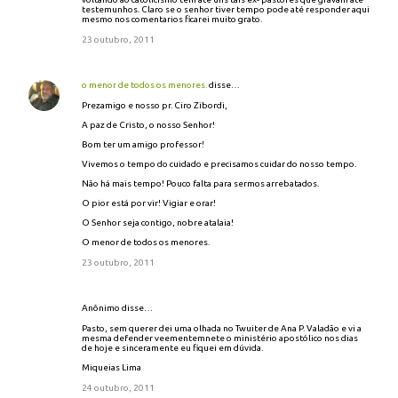
testemunhos. Claro se o senhor tiver tempo pode até responder aqui
mesmo nos comentarios ficarei muito grato.
23 outubro, 2011
o menor de todos os menores.
disse…
Prezamigo e nosso pr. Ciro Zibordi,
A paz de Cristo, o nosso Senhor!
Bom ter um amigo professor!
Vivemos o tempo do cuidado e precisamos cuidar do nosso tempo.
Não há mais tempo! Pouco falta para sermos arrebatados.
O pior está por vir! Vigiar e orar!
O Senhor seja contigo, nobre atalaia!
O menor de todos os menores.
23 outubro, 2011
Anônimo disse…
Pasto, sem querer dei uma olhada no Twuiter de Ana P. Valadão e vi a
mesma defender veementemnete o ministério apostólico nos dias
de hoje e sinceramente eu fiquei em dúvida.
Miqueias Lima
24 outubro, 2011