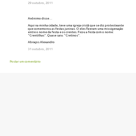
29 outubro, 2011
Anônimo disse…
Aqui na minha cidade, teve uma igreja cristã que se diz protesteante
que comemorou as festas juninas. O eles fizeram uma missigenação
entre o nome da festa e os crentes. Ficou a festa com o nome:
"Crentilhas". Quase saiu: "Cretinos".
Abraços Alexandro
31 outubro, 2011
Postar um comentário