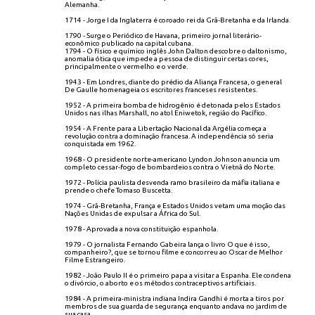
Alemanha.
1714 - Jorge I da Inglaterra é coroado rei da Grã-Bretanha e da Irlanda.
1790 - Surge o Periódico de Havana, primeiro jornal literário-
econômico publicado na capital cubana.
1794 - O físico e químico inglês John Dalton descobre o daltonismo,
anomalia ótica que impede a pessoa de distinguir certas cores,
principalmente o vermelho e o verde.
1943 - Em Londres, diante do prédio da Aliança Francesa, o general
De Gaulle homenageia os escritores franceses resistentes.
1952 - A primeira bomba de hidrogênio é detonada pelos Estados
Unidos nas ilhas Marshall, no atol Eniwetok, região do Pacífico.
1954 - A Frente para a Libertação Nacional da Argélia começa a
revolução contra a dominação francesa. A independência só seria
conquistada em 1962.
1968 - O presidente norte-americano Lyndon Johnson anuncia um
completo cessar-fogo de bombardeios contra o Vietnã do Norte.
1972 - Polícia paulista desvenda ramo brasileiro da máfia italiana e
prende o chefe Tomaso Buscetta.
1974 - Grã-Bretanha, França e Estados Unidos vetam uma moção das
Nações Unidas de expulsar a África do Sul.
1978 - Aprovada a nova constituição espanhola.
1979 - O jornalista Fernando Gabeira lança o livro O que é isso,
companheiro?, que se tornou filme e concorreu ao Oscar de Melhor
Filme Estrangeiro.
1982 - João Paulo II é o primeiro papa a visitar a Espanha. Ele condena
o divórcio, o aborto e os métodos contraceptivos artificiais.
1984 - A primeira-ministra indiana Indira Gandhi é morta a tiros por
membros de sua guarda de segurança enquanto andava no jardim de
sua casa.