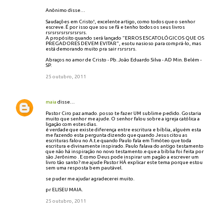
Anônimo disse…
Saudações em Cristo!, excelente artigo, como todos que o senhor
escreve. É por isso que sou se fã e tenho todos os seus livros
rsrsrsrsrsrsrsrsrs.
A propósito quando será lançado "ERROS ESCATOLÓGICOS QUE OS
PREGADORES DEVEM EVITAR", esotu nasioso para comprá-lo, mas
está demorando muito pra sair rsrsrsrs.
Abraços no amor de Cristo - Pb. João Eduardo Silva - AD Min. Belém -
SP.
25 outubro, 2011
maia
disse…
Pastor Ciro paz amado. posso te fazer UM sublime pedido. Gostaria
muito que senhor me ajude. O senhor falou sobre a igreja católica a
ligação com estes dias.
é verdade que existe diferença entre escritura e bíblia, alguém esta
me fazendo esta pergunta dizendo que quando Jesus citou as
escrituras falou no A.t.e quando Paulo fala em Timóteo que toda
escritura e divinamente inspirado. Paulo falava do antigo testamento
que não há inspiração no novo testamento.e que a bíblia foi feita por
são Jerônimo . E como Deus pode inspirar um pagão a escrever um
livro tão santo? me ajude Pastor HÁ explicar este tema porque estou
sem uma resposta bem pautável.
se puder me ajudar agradecerei muito.
pr ELISEU MAIA.
25 outubro, 2011