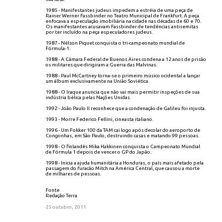
1985 - Manifestantes judeus impedem a estréia de uma peça de
Rainer Werner Fassbinder no Teatro Municipal de Frankfurt. A peça
enfocava a especulação imobiliária na cidade nas décadas de 60 e 70.
Os manifestantes acusavam Fassbinder de tendências antisemitas
por ter incluído na peça especuladores judeus.
1987 - Nélson Piquet conquista o tri-campeonato mundial de
Fórmula-1.
1988 - A Câmara Federal de Buenos Aires condena a 12 anos de prisão
os militares que dirigiram a Guerra das Malvinas.
1988 - Paul McCartney torna-se o primeiro músico ocidental a lançar
um álbum exclusivamente na União Soviética.
1988 - O Iraque anuncia que não vai mais permitir inspeções de sua
indústria bélica pelas Nações Unidas.
1992 - João Paulo II reconhece que a condenação de Galileu foi injusta.
1993 - Morre Federico Fellini, cineasta italiano.
1996 - Um Fokker 100 da TAM cai logo após decolar do aeroporto de
Congonhas, em São Paulo, destruindo casas e matando 99 pessoas.
1998 - O finlandês Mika Hakkinen conquista o Campeonato Mundial
de Fórmula 1 depois de vencer o GP do Japão.
1998 - Inicia a ajuda humanitária a Honduras, o país mais afetado pela
passagem do furacão Mitch na América Central, que causou a morte
de milhares de pessoas.
Fonte
Redação Terra
25 outubro, 2011