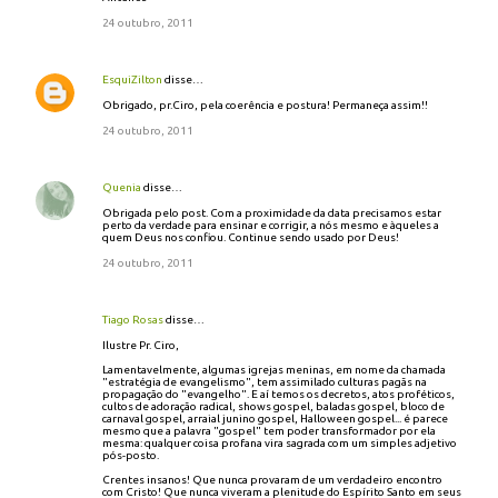
24 outubro, 2011
EsquiZilton
disse…
Obrigado, pr.Ciro, pela coerência e postura! Permaneça assim!!
24 outubro, 2011
Quenia
disse…
Obrigada pelo post. Com a proximidade da data precisamos estar
perto da verdade para ensinar e corrigir, a nós mesmo e àqueles a
quem Deus nos confiou. Continue sendo usado por Deus!
24 outubro, 2011
Tiago Rosas
disse…
Ilustre Pr. Ciro,
Lamentavelmente, algumas igrejas meninas, em nome da chamada
"estratégia de evangelismo", tem assimilado culturas pagãs na
propagação do "evangelho". E aí temos os decretos, atos proféticos,
cultos de adoração radical, shows gospel, baladas gospel, bloco de
carnaval gospel, arraial junino gospel, Halloween gospel... é parece
mesmo que a palavra "gospel" tem poder transformador por ela
mesma: qualquer coisa profana vira sagrada com um simples adjetivo
pós-posto.
Crentes insanos! Que nunca provaram de um verdadeiro encontro
com Cristo! Que nunca viveram a plenitude do Espírito Santo em seus