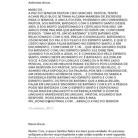
Anônimo disse…
MARCOS...
A PAZ DO SENHOR PASTOR CIRO SANCHES.. PASTOR, TENTEI
ACHAR PELO BLOG SE TINHA ALGUMA MANEIRA DE ESCREVER
PARA O SENHOR, A UNICA FOI ESTA, POSTANDO UM COMENTÁRIO.
PASTOR, SOU BATISTA, BATIZADO COM O ESPIRITO SANTO DESDE
2005, E SOU MUITO QUESTIONADO E CRITICADO POR ISSO. UM
AMIGO DISSE PRA MIM QUE BATISMO SÓ EXISTE UM, CONFORME
EFESIOS : "UMA SÓ FÉ, UM SÓ BATISMO" E ESTE BATISMO ESTA
RELACIONADO COM O IDE, PREGAI O EVANGELHO, BATIZANDO-
OS EM NOME DO PAI, E DO FILHO E DO ESPIRITO SANTO, E QUE O
CERTO NAO SERIA FALAR BATISMO NO ESPIRITO SANTO, E SIM
ENCHIMENTO, CONFORME EF 5.18.......QUE SERIA UM ERRO DIZER :
FUI BATIZADO COM / NO ESPIRITO SANTO. ELE DISSE TBM,
QUANDO FOI ACEITA A JESUS, VC É CONVENCIDO PELO ESPIRITO
SANTO, ENTAO NESTE MOMENTO VC É BATIZADO, ELE ESTA EM
VOCE. A DISCUSSÄO FOI LONGA E COMEÇOU A IR PRO LADO
PESSOAL, DAI ACHEI MELHOR PARAR. ESCREVO POIS GOSTARIA DE
UMA RESPOSTA DO PASTOR, SOU UM LEITOR DO SEU BLOG, O
ADMIRO PELA EXPOSIÇÄO DA PALAVRA,POR SER CONSERVADOR,
UM VERDADEIRO HOMEM DE DEUS...... E GOSTARIA DE SABER A
DIFERENÇA ENTRE BATISMO NO ESPIRITO SANTO E COM O
ESPIRITO SANTO; OS TIPOS DE BATISMO QUE A BIBLIA RELATA;
FALAR EM LINGUAS É SINONIMO DE BATISMO COM E.S??; A PESSOA
PODE SER BATIZADA COM O ESPIRITO SANTO E DEPOIS NAO
FALAR MAIS EM LINGUAS???? A DIFERENÇA ENTRE O DOM DE
LINGUAS E VARIEDADES DE LINGUAS....PASTOR, AGUARDO SUA
RESPOSTA ..PODE ENVIA-LA PARA MEU E-MAIL
MV_HONDO@HOTMAIL.COM .....ABRAÇO A PAZ DO SENHOR
25 outubro, 2011
Kevin disse…
Pastor Ciro, o que o Senhor falou é a mais pura verdade. As pessoas
voltaram a dormir espiritualente e não estão orando e nem vigiando.
Desde criança meu pai dizia que Halloween parece ser uma coisa boa