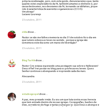
própria condenação, pois, com este gesto, denunciaremos que, tanto
quanto estes exploradores da fé, também amamos o dinheiro e, por
causa deste amor, nos desviamos da fé, tornando-se idólatras, já que
isto é característica de avarentos e gananciosos (Cl 3:5).
Um abraço!
Luciano Lourenço
23 outubro, 2011
zilda
disse…
Pastor se não me falhe a memoria no dia 31 de outubro foi o dia em
que Lutero colocou as teses no castelo... porque a igreja não
comemora este dia como um marco de libertação?
23 outubro, 2011
Blog Tia Alê
disse…
Pastor Ciro estava esperando uma postagem sua sobre o Halloween!
Deus é fiel! Irei postar no blog para os professores lerem. Que o
Senhor continue o abençoando e inspirando cada dia mais.
Alessandra.
23 outubro, 2011
estudosgospel
disse…
A paz, meu prezado irmão. Eu sou um que luta contra essas heresia
que tem entrado dentro de nossas igrejas. Coreografias, banhos de
óleo, corredores de fogo e tantas outraspor ai. Que Deus o abençoe e