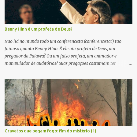
Benny Hinn é um profeta de Deus?
Não há no mundo todo um conferencista (conferencista?) tão
famoso quanto Benny Hinn. É ele um profeta de Deus, um
pregador da Palavra? Ou um falso profeta, um animador e
manipulador de auditórios? Suas pregações costumam ter
conteúdo evangelístico? Enfocam o nome de Jesus? Como se sabe,
o ponto alto de suas ministrações são algumas manifestações
estranhas, que ocorrem, segundo ele, devido à “nova unção” que
está sobre a sua vida. As opiniões sobre a “nova unção” propagada
por Hinn são divergentes. Alguns, afirmando que não se pode
limitar o poder de Deus, a defendem com veemência. Outros
consideram a cena de uma pessoa caída ao chão ou rolando pelo
piso de um templo, no mínimo, grotesca. O assunto é polêmico e,
por isso, deve ser abordado de maneira franca, objetiva e à luz da
Gravetos que pegam fogo: fim do mistério (1)
Palavra de Deus. Benny Hinn e o “cair no Espírito” As