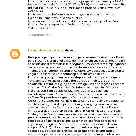
Lutero,Calvino,os puritanos e outros,pregarem sermões que EXPÕE
todo o conselho de Deus (at 20:27;ne 8:8,9) e somente esse conselho
(jd 3;gl 1:8 ).Paulo iguala as Escrituras ao próprio Deus (rm9:17. cf -
ex9:13-16).
Foi isso o que os Reformadores viram,e parece ser isso o que.
Evangelicalismo brasileiro não quer ver.
Querido Pastor Ciro,ótimo post,Que o senhor sempre lhe. De a
iluminação para expor a sua Poderosa Palavra.
SOLI DEO GLORIA.
23 outubro, 2011
Luciano de Paula Lourenço
disse…
Bela postagem, pr. Ciro. Lutero foi grandiosamente usado por Deus
para mudar o sistema religioso dominante em sua época, totalmente
desviado dos ditames da Bíblia Sagrada. Uma das facetas impregnadas
com o sistema religioso dominante daquela época era a antibíblica
“indulgência”. Lutero fez tremenda oposição a essa prática que tanto
enganou os incautos e indoutos que se diziam cristãos.
É triste ver que, quinhentos anos depois de Lutero, serem alguns
“evangélicos” os maiores distribuidores de “indulgências” na
atualidade. Em muitas igrejas ditas evangélicas é apregoada a prática
dos “sacrifícios”, dos “carnês”. Os falsos pastores triunfalistas e
materialistas têm tratado os dízimos, as ofertas e demais
contribuições como “investimentos”, como um “toma-lá-dá-cá”, como
se Deus Se prendesse a gestos feitos pelos homens.
Certamente, Deus tem compromisso com a Sua Palavra e é evidente
que há uma regra bíblica para as finanças da igreja local, mas nada
disso é previsto nas Escrituras como um laço que obrigue Deus a
enriquecer quem quer que seja. Tais práticas em nada diferem das
“indulgências” do romanismo, que são concebidas como perdão de
pecados que a Igreja Romana pode dar em troca de obras meritórias
feitas pelos fiéis, entre as quais a contribuição financeira para a
organização religiosa. A Bíblia diz que Deus ama a quem dá com
alegria (2Co 9:7), não a quem dá com ganância. Se participarmos
destas atitudes, destas práticas, estaremos não só ajudando a
enriquecer pessoas inescrupulosas, como também selando a nossa