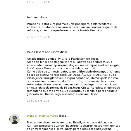
23 outubro, 2011
n
t
á
Anônimo disse…
r
i
Parabéns Pastor Ciro por mais uma postagem, esclarecedora e
edificante, muitos cristãos não sabem nem um pouco a respeito da
o
reforma, e o motivo que levou Lutero a fazê-la.Parabéns.
s
23 outubro, 2011
Izaldil Tavares de Castro disse…
Amado irmão e amigo, Pr. Ciro, a Paz do Senhor Jesus.
Acabo de ler sua postagem sobre o Halloween. Parabéns! Seus
ensinos dispensam quaisquer elogios, mas é impossível não elogiá-
los. Graças a Deus por sua preciosa vida, meu irmão.
Como é de seu conhecimento, tomei a liberdade de compatilhar uma
nota que escrevi no facebook: ONDE ESTÃO OS PROFETAS?, que o
irmão já leu. Dou glorias a Deus por notar que lutamos pela mesma
causa e estamos unidos pelo Espírito. Eu, pois, eu não lera o seu
texto antes de escrever o meu, mas ambos compartilham um ideal
único: a luta pela pureza da fé em Jesus Cristo. Agradeço o imerecido
comentário que me enviou. Deus continue usando-o para a honra e
glória do seu Reino. Peço suas orações em meu favor.
23 outubro, 2011
Wanderley de Camargo
disse…
Precisamos de um Avivamento no Brasil,como o ocorrido no sec
XVI,Isso acontecerà quando "pastores",deixarem esses movimentos
de entretenimento e,se voltarem para a Bíblia sagrada,e como