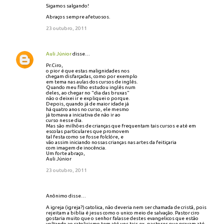
Sigamos salgando!
Abraços sempre afetuosos.
23 outubro, 2011
Auli Júnior
disse…
Pr.Ciro,
o pior é que estas malignidades nos
chegam disfarçadas, como por exemplo
em tema nas aulas dos cursos de inglês.
Quando meu filho estudou inglês num
deles, ao chegar no "dia das bruxas"
não o deixei ir e expliquei o porque.
Depois, quando já de maior idade já
há quatro anos no curso, ele mesmo
já tomava a iniciativa de não ir ao
curso nesse dia.
Mas são milhões de crianças que frequentam tais cursos e até em
escolas particulares que promovem
tal festa como se fosse folclóre, e
vão assim iniciando nossas crianças nas artes da feitiçaria
com imagem de inocência.
Um forte abraço,
Auli Júnior
23 outubro, 2011
Anônimo disse…
A igreja (igreja?) catolica, não deveria nem ser chamada de cristã, pois
rejeitam a biblia é jesus como o unico meio de salvação. Pastor ciro
gostaria muito que o senhor falasse destes evangelicos que estão
voltando ao catolicismo tem até uns tais ex- pastores que gravam até