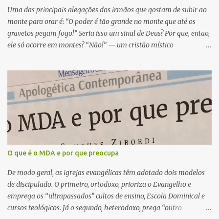
Uma das principais alegações dos irmãos que gostam de subir ao
argumentações “bíblicas” para se defender o “cair no Espírito” são
monte para orar é: “O poder é tão grande no monte que até os
as seguintes, resumidamente: “Em Gênesis 2.21, Deus fez Adão
gravetos pegam fogo!” Seria isso um sinal de Deus? Por que, então,
dormir....
ele só ocorre em montes? “Não!” — um cristão místico
argumentará — “Os gravetos trazidos do monte também brilham
aqui em baixo”. É mesmo? Bem, é claro que para o Todo-poderoso
é muito fácil fazer gravetinhos pegarem fogo ou brilharem no
escuro. Moisés esteve em um monte que fumegava (Êx 19). E o
Senhor Jesus, em um monte, transfigurou-se diante de seus
discípulos (Mt 17.1-13). Entretanto, cheguei à conclusão de que essa
história dos gravetos incandescentes nada tem que ver com
sobrenaturalidade. Na escuridão de uma mata é comum
ocorrerem fenômenos naturais. Um irmão de Francisco Beltrão-
O que é o MDA e por que preocupa
PR, Milton Rogério Seifert, o qual é engenheiro agrônomo, me
De modo geral, as igrejas evangélicas têm adotado dois modelos
enviou um e-mail pelo qual assevera: “Os gravetos incandescentes
de discipulado. O primeiro, ortodoxo, prioriza o Evangelho e
nada mais são que processos naturais de decomposição da
emprega os “ultrapassados” cultos de ensino, Escola Dominical e
madeira onde os fungos decompõem ...
cursos teológicos. Já o segundo, heterodoxo, prega “outro