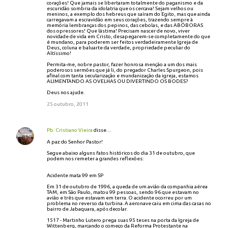
corações! Que jamais se libertaram totalmente do paganismo e da
escuridão sombria da idolatria que os cercava! Sejam velhos ou
meninos, a exemplo dos hebreus que saíram do Egito, mas que ainda
carregavam a escravidão em seus corações, trazendo sempre à
memória lembranças dos pepinos, das cebolas, e das ABÓBORAS
dos opressores! Que lástima! Precisam nascer de novo, viver
novidade de vida em Cristo, desapegarem-se completamente do que
é mundano, para poderem ser feitos verdadeiramente Igreja de
Deus, coluna e baluarte da verdade, propriedade peculiar do
Altíssimo!
Permita-me, nobre pastor, fazer honrosa menção a um dos mais
poderosos sermões que já li, do pregador Charles Spurgeon, pois
afinal com tanta secularização e mundanização da igreja, estamos
ALIMENTANDO AS OVELHAS OU DIVERTINDO OS BODES?
Deus nos ajude.
25 outubro, 2011
Pb. Cristiano Vieira
disse…
A paz do Senhor Pastor!
Segue abaixo alguns fatos históricos do dia 31 de outubro, que
podem nos remeter a grandes reflexões:
Acidente mata 99 em SP
Em 31 de outubro de 1996, a queda de um avião da companhia aérea
TAM, em São Paulo, matou 99 pessoas, sendo 96 que estavam no
avião e três que estavam em terra. O acidente ocorreu por um
problema no reverso da turbina. A aeronave caiu em cima das casas no
bairro de Jabaquara, após decolar.
1517 - Martinho Lutero prega suas 95 teses na porta da Igreja de
Wittenberg, marcando o começo da Reforma Protestante na