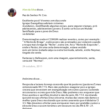
Alex da Silva
disse…
Paz do Senhor Pr. Ciro.
Excêlente post! Vivemos em dias onde
Igrejas Evangélicas adotam sistemas
mundanos, modificando algumas coisas, para segurar crianças, pré-
adolecentes, adolecentens jovens. É como se fosse um Mundo
Santificado para o povo de Deus
se deleitar.
Denominações onde é COMUM realizar eventos, como por exemplo :
" A Noite do Brega", onde jovens são premiados por estarem usando
a roupa mais brega da "Noite", outra sim, foi a "Noite do Esquisito",
onde o Pastor, de uma certa denominação, estava vestido
com um terno metade calça e a outra bermuda, cabelo, estilo Neymar,
tingido de verde.
Fantasiar o Halloween, com uma imagem, aparentemente, santa,
seria até "Normal".
24 outubro, 2011
Anônimo disse…
Resposta a luciano lorenço concordo que há pastores (pastores?) mau
entencionado Mt 7.15. Mais não podemos exagerar pois a igrejas
sincera que envestem em evangelização em outros paises sustendo
missionarios e creio que é de Deus. Não podemos nos esquecer que
Deus aceitou o sacrificio de abel e não de caim; Hb 11.4. mostrando
que até nossas ofertas Deus observa. muitas das vezes não damos o
melhor para Deus mostrando que somos avarento que é Idolatria Cl
3.5. Não devemos ofertar para enriquecer mais por gratidão e amor a
obra de Deus e assim teremos um tessouro no céu Mt 6.19 - 21.
Antunes