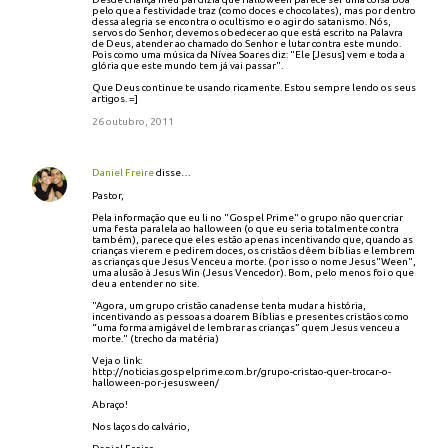
pelo que a festividade traz (como doces e chocolates), mas por dentro
dessa alegria se encontra o ocultismo e o agir do satanismo. Nós,
servos do Senhor, devemos obedecer ao que está escrito na Palavra
de Deus, atender ao chamado do Senhor e lutar contra este mundo.
Pois como uma música da Nívea Soares diz: "Ele [Jesus] vem e toda a
glória que este mundo tem já vai passar".
Que Deus continue te usando ricamente. Estou sempre lendo os seus
artigos. =]
26 outubro, 2011
Daniel Freire
disse…
Pastor,
Pela informação que eu li no "Gospel Prime" o grupo não quer criar
uma festa paralela ao halloween (o que eu seria totalmente contra
também), parece que eles estão apenas incentivando que, quando as
crianças vierem e pedirem doces, os cristãos dêem bíblias e lembrem
as crianças que Jesus Venceu a morte. (por isso o nome Jesus"Ween",
uma alusão à Jesus Win (Jesus Vencedor). Bom, pelo menos foi o que
deu a entender no site.
"Agora, um grupo cristão canadense tenta mudar a história,
incentivando as pessoas a doarem Bíblias e presentes cristãos como
“uma forma amigável de lembrar as crianças” quem Jesus venceu a
morte." (trecho da matéria)
Veja o link:
http://noticias.gospelprime.com.br/grupo-cristao-quer-trocar-o-
halloween-por-jesusween/
Abraço!
Nos laços do calvário,