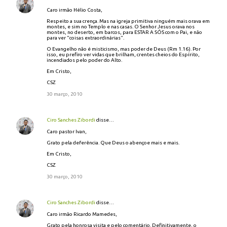
Caro irmão Hélio Costa,
Respeito a sua crença. Mas na igreja primitiva ninguém mais orava em
montes, e sim no Templo e nas casas. O Senhor Jesus orava nos
montes, no deserto, em barcos, para ESTAR A SÓS com o Pai, e não
para ver "coisas extraordinárias".
O Evangelho não é misticismo, mas poder de Deus (Rm 1.16). Por
isso, eu prefiro ver vidas que brilham, crentes cheios do Espírito,
incendiados pelo poder do Alto.
Em Cristo,
CSZ
30 março, 2010
Ciro Sanches Zibordi
disse…
Caro pastor Ivan,
Grato pela deferência. Que Deus o abençoe mais e mais.
Em Cristo,
CSZ
30 março, 2010
Ciro Sanches Zibordi
disse…
Caro irmão Ricardo Mamedes,
Grato pela honrosa visita e pelo comentário. Definitivamente, o