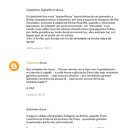
Claudemir Tagliaferro disse…
Eu também tive essa "maravilhosa" experiência de ver gravetos e
folhas incandescentes: Estávamos em uma pescaria às margens do Rio
Dourados, próximo a cidade de Ponta Porã-MS, quando o fenômeno
aconteceu. Lá estavam um novo convertido, um "desviado" e eu.
Lendo num velho livro de ciências descobrimos que algumas folhas,
por falha genética ao invés de absorverem luz, elas emitem luz, e é
logico que só se pode ver no escuro.
Obs: A brilho que desejo ver é o da santidade na minha vida e da
igreja!
28 fevereiro, 2013
Unknown
disse…
Sou imitador de Jesus ... Vou ao monte, eu e mais uns 3 geralmente ...
e o monte é ungido ... e pela honra e gloria de Deus não vejo somente
galinhos acender ... vejo arvores inteiras ... aos incrédulos apenas
lamentos homens de pouca fé ... tipo assim se orar forte cai
endemoniado!!!
A PAZ
06 abril, 2013
Anônimo disse…
A alguns relatos de grandes milagres na Bíblia, quando Deus
interfere na historia de homens de Deus , operando grandes
livramentos de forma sobrenatural.