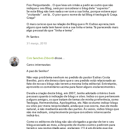
Fico Perguntando... O que leva um irmão a pedir ao outro que não
indique o seu Blog, será por considerar o blog dele "superior".
Se este Blog não tem nada a ver com a sua linha, porque esteve aqui
"visitando". sei lá... O pior que o nome do tal Blog é teologia & Graça.
Graça?
O mais curioso que na relação de Blog que o Pr. Esdras aprecia,tem
alguns que nada tem haver com a sua linha e tema. Tá parecendo mais
algo pessoal do que "linha e tema".
Pr. Santos
31 março, 2010
Ciro Sanches Zibordi
disse…
Caros internautas:
A paz do Senhor!
Não vejo problema nenhum no pedido do pastor Esdras Costa
Bentho, pois ele deixou claro que o seu pedido está relacionado ao
fato de nossos blogs não terem a mesma linha editorial. Entretanto,
aproveito os comentários acima para fazer alguns esclarecimentos.
Desde a criação deste blog, em 2007, tenho adotado critérios bem
pessoais quanto à indicação de blogs e sites. Indico os que pertencem
a alguns amigos, os que tratam de temas de minha preferência, como
Teologia, Hermenêutica, Apologética, etc. Não costumo indicar blogs
ou sites por mera reciprocidade, ainda que isso ocorra, mas de modo
natural, e não mediante acordo das partes. Às vezes, indico blogs que
não me indicam, simplesmente porque considero interessante
indicá-los.
Como os editores de blog não são obrigados a gostar de ter o seu
blog associado ao meu, a despeito de muitos outros pedirem para
terem o seu nome citado aqui, esclareço: (1) é um direito que me