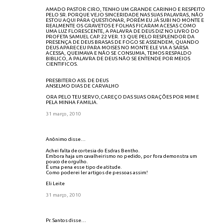
AMADO PASTOR CIRO, TENHO UM GRANDE CARINHO E RESPEITO
PELO SR. PORQUE VEJO SINCERIDADE NAS SUAS PALAVRAS, NÃO
ESTOU AQUI PARA QUESTIONAR, PORÉM EU JÁ SUBI NO MONTE E
REALMENTE OS GRAVETOS E FOLHAS FICARAM ACESAS COMO
UMA LUZ FLORESCENTE, A PALAVRA DE DEUS DIZ NO LIVRO DO
PROFETA SAMUEL CAP. 22 VER. 13 QUE PELO RESPLENDOR DA
PRESENÇA DE DEUS BRASAS DE FOGO SE ASSENDEM, QUANDO
DEUS APARECEU PARA MOISES NO MONTE ELE VIA A SARSA
ACESSA, QUEIMAVA E NÃO SE CONSUMIA, TEMOS RESPALDO
BIBLICO, A PALAVRA DE DEUS NÃO SE ENTENDE POR MEIOS
CIENTIFICOS.
PRESBITERO ASS. DE DEUS
ANSELMO DIAS DE CARVALHO
ORA PELO TEU SERVO,CAREÇO DAS SUAS ORAÇÕES POR MIM E
PELA MINHA FAMILIA.
31 março, 2010
Anônimo disse…
Achei falta de cortesia do Esdras Bentho.
Embora haja um cavalheirismo no pedido, por fora demonstra um
pouco de orgulho.
É uma pena esse tipo de atitude.
Como poderei ler artigos de pessoas assim!
Eli Leite
31 março, 2010
Pr. Santos disse…