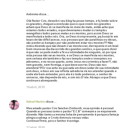
Anônimo disse…
Olá Pastor Ciro, descobri seu blog ha pouco tempo, e hj lendo sobre
os gravetos, cheguei a conclusão que os que creem nos gravetos
acham que Deus só se manifesta no meio do mato, então acho que
estamos todos errados, e que deveriamos mudar os templos
evangélicos todos para as matas e os montes, pois assim Deus se
manifestará a todos nós. Ora, se Deus é onipresente, pq buscá-lo em
locais de tão dificil acesso, e as pessoas que são paraliticas ou idosas,
vão perder as bençãos por não poderem estar nos montes??? Não
estou dizendo que não devam ir ao monte orar, derrepente é um local
bem imune ao dia dia corrido dos grandes centros, o que quero dizer
é que não se pode medir a fé e a intimidade de ninguém, só por que
esta pessoa não vai ao monte, e se Deus se manifesta nos montes,
com certeza ele também o faz nos templos onde o invocamos e o
adoramos, e no nosso quarto, como Jesus nos orientou a fazer??, não
tem graveto, nem formiga, o que deve ocorrer, Deus não nos
atenderá? POr isso acho eu que cada um deve cuidar de sua intimidade
com deus, e deus em sua infinita sabedoria irá nos atender quando e
onde ele bem entender, pois ele é o todo poderoso, o senhor do
universo, não depende de nós, e sim nós D'ele. Abraços e que Deus
continue o abençoando.
16 abril, 2010
Sidival Martins
disse…
Meu amado pastor Ciro Sanches Zimbordi, essa opinião é pessoal:
Quando as pessoas como o pastor"E.C.B" comecam a se esquivarem
dizendo: Não temos a mesma linha de pensamento é porque a fama ja
atingiu a cabeça. e Cristo diminuiu nessas vidas.
Continue firme, pois o Senhor é contigo.
17 abril, 2010