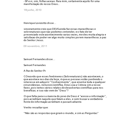
- SP e vi, sim, folhas acesas. Para mim, certamente aquilo foi uma
manifestação do nosso Deus...
18 junho, 2010
Henrique Lovizotto disse…
sinceramente creio que DEUS ainda faz coisas maravilhosas e
sobrenaturais que nao podemos entender, e o fato de ter
presenciado este acontecimento varias vezes, me deu muita alegria e
satisfacao de poder ver algo muito simples porem maravilhoso; a paz
do Senhor Jesus.
09 novembro, 2011
Samuel Fernandes disse…
Samuel Fernandes
A Paz do Senhor Pr.
COncordo que esses fenômenos (Sobrenaturais) não acontecem, o
que acontece nos dias de hoje, é que as pessoas estão perdendo o
interesse em adquirir "Conhecimento", que envolve toda e qualquer
circunstâncias, inclusive científica, Deus usa a Ciência sim a nosso
favor, pois temos vários relatos de descobertas científicas para nos
beneficiar, e isso não vem de "Deus"?
O que falta para o a maioria do povo de Deus é "acesso a informação",
pois acreditam naquilo que falam a eles, e sem buscar a verdadeira
fonte de informação acreditam e passam adiante.
Venho ressaltar que:
"Não são as respostas que giram o mundo, e sim as Perguntas"