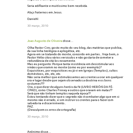
Seria edificante e muitíssimo bem recebida.
Abçs fraternos em Jesus.
Daniehl
30 março, 2010
Joao Augusto de Oliveira
disse…
Olha Pastor Ciro; gosto muito do seu blog, das matérias que publica,
da sua linha teológica e aplogética, etc.
Agora em se tratando do monte, concordo em partes... Veja bem, o
Pastor Hélio citou vários versiculos e não gostaria de cometer a
redundância de citá-los novamente.
Mas eu pergunto: Porque tanta insistência em desistimular aos
irmãos que oramm no monte (como eu por exemplo)?
Esquisitices, por esquisitices eu já vi em Igrejas (Templos), cultos
domésticos, etc, etc, etc.
Não seria melhor que estimulássemos aos crentes a orar em qualquer
ora e lugar desde que sejam observados a doutrina e os bons
costumes???
Ora, o que dizer de alguns heróis da fé (LIVRO HERÓIS DA FÉ-
CPAD), como Charles Finney e outros que oravam em matas??
Será que não tinham templos naquela época??
Estou tentando dizer que o segredo não é combater algo que em si
mesmo não é errado, e sim instruir os crentes para o fazer com
sabedoria e discernimento..
PAZ.
(Desculpem os erros de ortografia)
30 março, 2010
Anônimo disse…