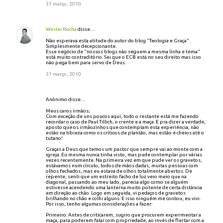
31 março, 2010
Weslei Rocha
disse…
Não esperava esta atitude do autor do blog "Teologia e Graça".
Simplesmente decepcionante.
Esse negócio de "nossos blogs não seguem a mesma linha e tema"
está muito contraditório. Sei que o ECB está no seu direito mas isso
não pega bem para servo de Deus.
31 março, 2010
Anônimo disse…
Meus caros irmãos;
Com exceção de uns poucos aqui, todo o restante está me fazendo
recordar o caso de Paul Tillich, o crente e a maça. E pra dizer a verdade,
aposto que os irmãozinhos que contemplam esta experiência, não
estão na tibieza como os críticos de plantão, mas estão é cheios até o
tutano!
Graças a Deus que temos um pastor que sempre vai ao monte com a
igreja. Eu mesma nunca tinha visto, mas pude contemplar por várias
vezes recentemente. Na primeira vez em que pude ver os gravetos,
estávamos num círculo, todos de mãos dadas, muitas pessoas com
olhos fechados, mas eu estava de olhos totalmente abertos. De
repente, senti que um estreito facho de luz veio meio que na
diagonal, passando ao meu lado, parecia algo como se alguém
estivesse acendendo uma lanterna muito potente de certa distância
em direção ao chão. Logo em seguida, vi pedaços de gravetos
brilhando no chão e colhi alguns. E isso ninguém me contou, eu vivi.
Por isso, tenho algumas considerações a fazer:
Primeiro: Antes de criticarem, sugiro que procurem experimentar a
maça, para poderem falar com propriedade, ao invés de flertar com a