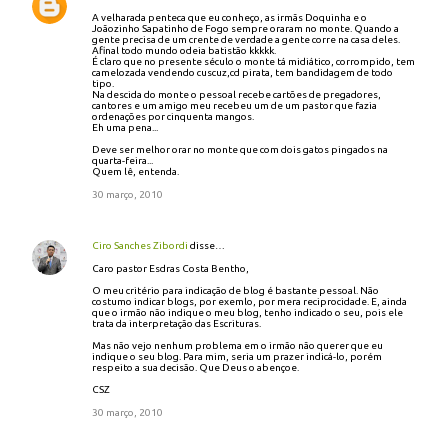
A velharada penteca que eu conheço, as irmãs Doquinha e o
Joãozinho Sapatinho de Fogo sempre oraram no monte. Quando a
gente precisa de um crente de verdade a gente corre na casa deles.
Afinal todo mundo odeia batistão kkkkk.
É claro que no presente século o monte tá midiático, corrompido, tem
camelozada vendendo cuscuz,cd pirata, tem bandidagem de todo
tipo.
Na descida do monte o pessoal recebe cartões de pregadores,
cantores e um amigo meu recebeu um de um pastor que fazia
ordenações por cinquenta mangos.
Eh uma pena...
Deve ser melhor orar no monte que com dois gatos pingados na
quarta-feira...
Quem lê, entenda.
30 março, 2010
Ciro Sanches Zibordi
disse…
Caro pastor Esdras Costa Bentho,
O meu critério para indicação de blog é bastante pessoal. Não
costumo indicar blogs, por exemlo, por mera reciprocidade. E, ainda
que o irmão não indique o meu blog, tenho indicado o seu, pois ele
trata da interpretação das Escrituras.
Mas não vejo nenhum problema em o irmão não querer que eu
indique o seu blog. Para mim, seria um prazer indicá-lo, porém
respeito a sua decisão. Que Deus o abençoe.
CSZ
30 março, 2010