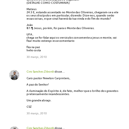
(DETALHE COMO COSTUMAVA)
Mateus
24:3 E, estando assentado no Monte das Oliveiras, chegaram-se a ele
os seus discípulos em particular, dizendo: Dize-nos, quando serão
essas coisas, e que sinal haverá da tua vinda e do fim do mundo?
João
8:1 ¶ Jesus, porém, foi para o Monte das Oliveiras.
UFA..
chega se for falar aqui os versiculos consenente a jesus e monte, vai
ficar muito extenço esse comentario
fica na paz
helio costa
30 março, 2010
Ciro Sanches Zibordi
disse…
Caro pastor Newton Carpintero,
A paz do Senhor!
A iluminação do Espírito é, de fato, melhor que o brilho dos gravetos
pretensamente incandescentes.
Um grande abraço.
CSZ
30 março, 2010
Ciro Sanches Zibordi
disse…