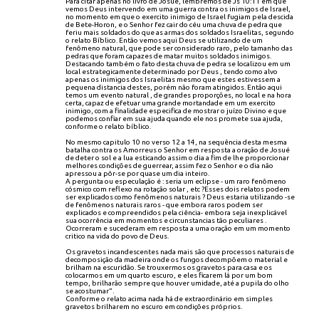
Para citar apenas no livro de Josué, lembremos de Js 10:11 em que
vemos Deus intervendo em uma guerra contra os inimigos de Israel,
no momento em que o exercito inimigo de Israel fugiam pela descida
de Bete-Horon, e o Senhor fez cair do céu uma chuva de pedra que
feriu mais soldados do que as armas dos soldados Israelitas, segundo
o relato Bíblico. Então vemos aqui Deus se utilizando de um
fenômeno natural, que pode ser considerado raro, pelo tamanho das
pedras que foram capazes de matar muitos soldados inimigos.
Destacando também o fato desta chuva de pedra se localizou em um
local estrategicamente determinado por Deus , tendo como alvo
apenas os inimigos dos Israelitas mesmo que estes estivessem a
pequena distancia destes, porém não foram atingidos. Então aqui
temos um evento natural , de grandes proporções, no local e na hora
certa, capaz de efetuar uma grande mortandade em um exercito
inimigo, com a finalidade especifica de mostrar o juízo Divino e que
podemos confiar em sua ajuda quando ele nos promete sua ajuda,
conforme o relato bíblico.
No mesmo capitulo 10 no verso 12 a 14, na sequência desta mesma
batalha contra os Amorreus o Senhor em resposta a oração de Josué
de deter o sol e a lua esticando assim o dia a fim de lhe proporcionar
melhores condições de guerrear, assim fez o Senhor e o dia não
apressou a pôr-se por quase um dia inteiro.
A pergunta ou especulação é : seria um eclipse - um raro fenômeno
cósmico com reflexo na rotação solar , etc ?Esses dois relatos podem
ser explicados como fenômenos naturais ? Deus estaria utilizando -se
de fenômenos naturais raros - que embora raros podem ser
explicados e compreendidos pela ciência- embora seja inexplicável
sua ocorrência em momentos e circunstancias tão peculiares .
Ocorreram e sucederam em resposta a uma oração em um momento
critico na vida do povo de Deus.
Os gravetos incandescentes nada mais são que processos naturais de
decomposição da madeira onde os fungos decompõem o material e
brilham na escuridão. Se trouxermos os gravetos para casa e os
colocarmos em um quarto escuro, e eles ficarem lá por um bom
tempo, brilharão sempre que houver umidade, até a pupila do olho
se acostumar”.
Conforme o relato acima nada há de extraordinário em simples
gravetos brilharem no escuro em condições próprios.