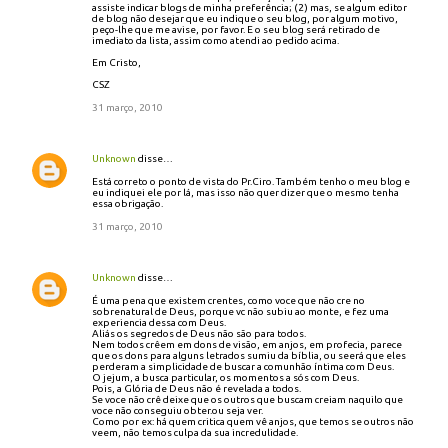
assiste indicar blogs de minha preferência; (2) mas, se algum editor
de blog não desejar que eu indique o seu blog, por algum motivo,
peço-lhe que me avise, por favor. E o seu blog será retirado de
imediato da lista, assim como atendi ao pedido acima.
Em Cristo,
CSZ
31 março, 2010
Unknown
disse…
Está correto o ponto de vista do Pr.Ciro. Também tenho o meu blog e
eu indiquei ele por lá, mas isso não quer dizer que o mesmo tenha
essa obrigação.
31 março, 2010
Unknown
disse…
É uma pena que existem crentes, como voce que não cre no
sobrenatural de Deus, porque vc não subiu ao monte, e fez uma
experiencia dessa com Deus.
Aliás os segredos de Deus não são para todos.
Nem todos crêem em dons de visão, em anjos, em profecia, parece
que os dons para alguns letrados sumiu da bíblia, ou seerá que eles
perderam a simplicidade de buscar a comunhão íntima com Deus.
O jejum, a busca particular, os momentos a sós com Deus.
Pois, a Glória de Deus não é revelada a todos.
Se voce não crê deixe que os outros que buscam creiam naquilo que
voce não conseguiu obter.ou seja ver.
Como por ex: há quem critica quem vê anjos, que temos se outros não
veem, não temos culpa da sua incredulidade.