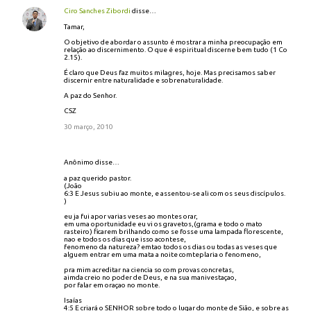
Ciro Sanches Zibordi
disse…
Tamar,
O objetivo de abordar o assunto é mostrar a minha preocupação em
relação ao discernimento. O que é espiritual discerne bem tudo (1 Co
2.15).
É claro que Deus faz muitos milagres, hoje. Mas precisamos saber
discernir entre naturalidade e sobrenaturalidade.
A paz do Senhor.
CSZ
30 março, 2010
Anônimo disse…
a paz querido pastor.
(João
6:3 E Jesus subiu ao monte, e assentou-se ali com os seus discípulos.
)
eu ja fui apor varias veses ao montes orar,
em uma oportunidade eu vi os gravetos,(grama e todo o mato
rasteiro) ficarem brilhando como se fosse uma lampada florescente,
nao e todos os dias que isso acontese,
fenomeno da natureza? emtao todos os dias ou todas as veses que
alguem entrar em uma mata a noite comteplaria o fenomeno,
pra mim acreditar na ciencia so com provas concretas,
aimda creio no poder de Deus, e na sua manivestaçao,
por falar em oraçao no monte.
Isaías
4:5 E criará o SENHOR sobre todo o lugar do monte de Sião, e sobre as