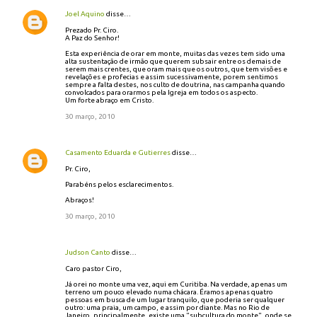
Joel Aquino
disse…
Prezado Pr. Ciro.
A Paz do Senhor!
Esta experiência de orar em monte, muitas das vezes tem sido uma
alta sustentação de irmão que querem subsair entre os demais de
serem mais crentes, que oram mais que os outros, que tem visões e
revelações e profecias e assim sucessivamente, porem sentimos
sempre a falta destes, nos culto de doutrina, nas campanha quando
convolcados para orarmos pela Igreja em todos os aspecto.
Um forte abraço em Cristo.
30 março, 2010
Casamento Eduarda e Gutierres
disse…
Pr. Ciro,
Parabéns pelos esclarecimentos.
Abraços!
30 março, 2010
Judson Canto
disse…
Caro pastor Ciro,
Já orei no monte uma vez, aqui em Curitiba. Na verdade, apenas um
terreno um pouco elevado numa chácara. Éramos apenas quatro
pessoas em busca de um lugar tranquilo, que poderia ser qualquer
outro: uma praia, um campo, e assim por diante. Mas no Rio de
Janeiro, principalmente, existe uma "subcultura do monte", onde se