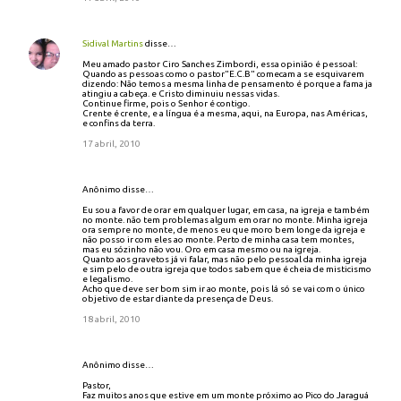
Sidival Martins
disse…
Meu amado pastor Ciro Sanches Zimbordi, essa opinião é pessoal:
Quando as pessoas como o pastor"E.C.B" comecam a se esquivarem
dizendo: Não temos a mesma linha de pensamento é porque a fama ja
atingiu a cabeça. e Cristo diminuiu nessas vidas.
Continue firme, pois o Senhor é contigo.
Crente é crente, e a língua é a mesma, aqui, na Europa, nas Américas,
e confins da terra.
17 abril, 2010
Anônimo disse…
Eu sou a favor de orar em qualquer lugar, em casa, na igreja e também
no monte. não tem problemas algum em orar no monte. Minha igreja
ora sempre no monte, de menos eu que moro bem longe da igreja e
não posso ir com eles ao monte. Perto de minha casa tem montes,
mas eu sózinho não vou. Oro em casa mesmo ou na igreja.
Quanto aos gravetos já vi falar, mas não pelo pessoal da minha igreja
e sim pelo de outra igreja que todos sabem que é cheia de misticismo
e legalismo.
Acho que deve ser bom sim ir ao monte, pois lá só se vai com o único
objetivo de estar diante da presença de Deus.
18 abril, 2010
Anônimo disse…
Pastor,
Faz muitos anos que estive em um monte próximo ao Pico do Jaraguá