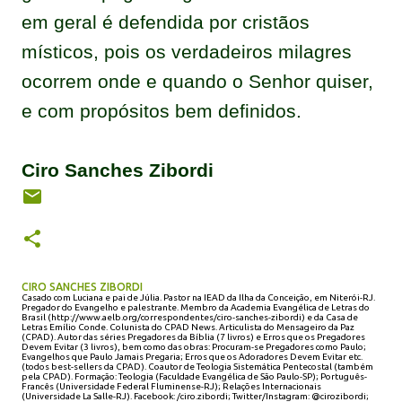
em geral é defendida por cristãos
místicos, pois os verdadeiros milagres
ocorrem onde e quando o Senhor quiser,
e com propósitos bem definidos.
Ciro Sanches Zibordi
CIRO SANCHES ZIBORDI
Casado com Luciana e pai de Júlia. Pastor na IEAD da Ilha da Conceição, em Niterói-RJ.
Pregador do Evangelho e palestrante. Membro da Academia Evangélica de Letras do
Brasil (http://www.aelb.org/correspondentes/ciro-sanches-zibordi) e da Casa de
Letras Emílio Conde. Colunista do CPAD News. Articulista do Mensageiro da Paz
(CPAD). Autor das séries Pregadores da Bíblia (7 livros) e Erros que os Pregadores
Devem Evitar (3 livros), bem como das obras: Procuram-se Pregadores como Paulo;
Evangelhos que Paulo Jamais Pregaria; Erros que os Adoradores Devem Evitar etc.
(todos best-sellers da CPAD). Coautor de Teologia Sistemática Pentecostal (também
pela CPAD). Formação: Teologia (Faculdade Evangélica de São Paulo-SP); Português-
Francês (Universidade Federal Fluminense-RJ); Relações Internacionais
(Universidade La Salle-RJ). Facebook: /ciro.zibordi; Twitter/Instagram: @cirozibordi;