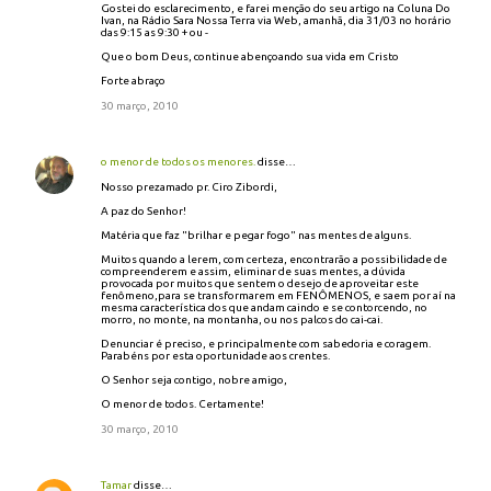
Gostei do esclarecimento, e farei menção do seu artigo na Coluna Do
Ivan, na Rádio Sara Nossa Terra via Web, amanhã, dia 31/03 no horário
das 9:15 as 9:30 + ou -
Que o bom Deus, continue abençoando sua vida em Cristo
Forte abraço
30 março, 2010
o menor de todos os menores.
disse…
Nosso prezamado pr. Ciro Zibordi,
A paz do Senhor!
Matéria que faz "brilhar e pegar fogo" nas mentes de alguns.
Muitos quando a lerem, com certeza, encontrarão a possibilidade de
compreenderem e assim, eliminar de suas mentes, a dúvida
provocada por muitos que sentem o desejo de aproveitar este
fenômeno,para se transformarem em FENÔMENOS, e saem por aí na
mesma característica dos que andam caindo e se contorcendo, no
morro, no monte, na montanha, ou nos palcos do cai-cai.
Denunciar é preciso, e principalmente com sabedoria e coragem.
Parabéns por esta oportunidade aos crentes.
O Senhor seja contigo, nobre amigo,
O menor de todos. Certamente!
30 março, 2010
Tamar
disse…