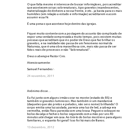
O que falta mesmo é interesse de buscar informçãoes, pois acreditar
que acontecem coisas sobrenaturais, tipo gravetos incandescentes,
materialização de dinheiro a nossa frente, e etc... ja basta para os mais
humildes (em relação a estudo e informação) acreditarem e assim
assumir essa fé.
É uma pena o que acontece hoje dentro das igrejas.
Fiquei muito contente com a postagem do assunto tão complicado de
expor uma verdade comprovada a muito tempo, pois existem muitas
pessoas que acreditam que é o poder de Deus que faz brilhar os
gravetos, e na realidade não passa de um fenomeno normal da
Natureza, que é uma obra maravilhosa sim, mais não passa de ser
fatos reais de processos e não "Sobrenatural".
Deus o abençoe Pastor Ciro.
Atenciosamente:
Samuel Fernandes∴
24 novembro, 2011
Anônimo disse…
Eu fui junto com alguns irmãos orar no monte (estado do RS) e
também vi gravetos luminosos. Mas também vi um mandarová
(daqueles que são pretos e peludos, não sei o nome) brilhando! O
corpo emitia uma luz azulada, parecia uma luz de led, a cabeça era
vermelha, então ficou parecida com uma brasa. Peguei-o coloquei no
bolso da calça e fechei o bolso segurando com a mão por uns 40
minutos até chegar em casa. Ao tirá-lo do bolso mostrei-o para alguns
familiares, o espanto foi geral! Isso foi há mais de 8 anos.
13 dezembro, 2012