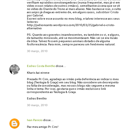
verificam episódios constrangedoras (nunca frequentei, mas já vi em
vídeo e ouvi relatos de outros irmãos), semelhantes à cena que se vê
no vídeo do Diante do Trono aí mais abaixo. Não bastasse isso, o culto
aos anjos já chega ao extremo de, em alguns casos, substituir Cristo
por Gabriel.
Escrevi sobre esse assunto no meu blog, e talvez interesse aos seus
leitores:
http://judsoncanto.wordpress.com/2010/03/25/gabriel-o-cristo-
alternativo
P.S.: Quanto aos gravetos incandescentes, eu também os vi, e alguns,
de tamanho minúsculo, até se movimentavam. Não sei se era ilusão
de ótica. Talvez fossem pequenos animais dotados de alguma
fosforescência. Para mim, sempre pareceu um fenômeno natural.
30 março, 2010
Esdras Costa Bentho
disse…
Kharis kai eirene
Prezado Pr. Ciro, agradeço ao irmão pela deferência ao indicar o meu
blog (Teologia & Graça) em seu blog. Não considere um desreipeito
ou falta de consideração, mas nossos blogs não seguem a mesma
linha e tema. Por isso, gostaria que o irmão excluísse o link
correspondente ao Teologia & Graça.
Esdras Bentho
30 março, 2010
Ivan Panicio
disse…
Paz meu amigo Pr. Ciro!