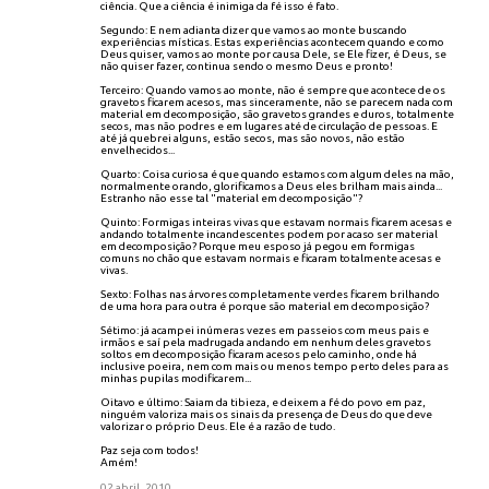
ciência. Que a ciência é inimiga da fé isso é fato.
Segundo: E nem adianta dizer que vamos ao monte buscando
experiências místicas. Estas experiências acontecem quando e como
Deus quiser, vamos ao monte por causa Dele, se Ele fizer, é Deus, se
não quiser fazer, continua sendo o mesmo Deus e pronto!
Terceiro: Quando vamos ao monte, não é sempre que acontece de os
gravetos ficarem acesos, mas sinceramente, não se parecem nada com
material em decomposição, são gravetos grandes e duros, totalmente
secos, mas não podres e em lugares até de circulação de pessoas. E
até já quebrei alguns, estão secos, mas são novos, não estão
envelhecidos...
Quarto: Coisa curiosa é que quando estamos com algum deles na mão,
normalmente orando, glorificamos a Deus eles brilham mais ainda...
Estranho não esse tal "material em decomposição"?
Quinto: Formigas inteiras vivas que estavam normais ficarem acesas e
andando totalmente incandescentes podem por acaso ser material
em decomposição? Porque meu esposo já pegou em formigas
comuns no chão que estavam normais e ficaram totalmente acesas e
vivas.
Sexto: Folhas nas árvores completamente verdes ficarem brilhando
de uma hora para outra é porque são material em decomposição?
Sétimo: já acampei inúmeras vezes em passeios com meus pais e
irmãos e saí pela madrugada andando em nenhum deles gravetos
soltos em decomposição ficaram acesos pelo caminho, onde há
inclusive poeira, nem com mais ou menos tempo perto deles para as
minhas pupilas modificarem...
Oitavo e último: Saiam da tibieza, e deixem a fé do povo em paz,
ninguém valoriza mais os sinais da presença de Deus do que deve
valorizar o próprio Deus. Ele é a razão de tudo.
Paz seja com todos!
Amém!
02 abril, 2010