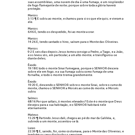
suas assembléias, uma nuvem de dia e uma fumaça, e um resplendor
de fogo flamejante de noite; porque sobre toda a glória haverá
proteção.
Marcos
3:13 ¶ E subiu ao monte, e chamou para si os que ele quis; e vieram a
ele.
Marcos
6:46 E, tendo-os despedido, foi ao monte a orar.
Marcos
14:26 E, tendo cantado o hino, saíram para o Monte das Oliveiras.
Marcos
9:2 E seis dias depois Jesus tomou consigo a Pedro, a Tiago, e a João,
e os levou sós, em particular, a um alto monte; e transfigurou-se
diante deles;
Êxodo
19:18 E todo o monte Sinai fumegava, porque o SENHOR descera
sobre ele em fogo; e a sua fumaça subiu como fumaça de uma
fornalha, e todo o monte tremia grandemente.
Êxodo
19:20 E, descendo o SENHOR sobre o monte Sinai, sobre o cume do
monte, chamou o SENHOR a Moisés ao cume do monte; e Moisés
subiu
Salmos
68:16 Por que saltais, ó montes elevados? Este é o monte que Deus
desejou para a sua habitação, e o SENHOR habitará nele
eternamente.
Mateus
15:29 ¶ Partindo Jesus dali, chegou ao pé do mar da Galiléia, e,
subindo a um monte, assentou-se lá.
Lucas
22:39 ¶ E, saindo, foi, como costumava, para o Monte das Oliveiras; e
também os seus discípulos o seguiram.