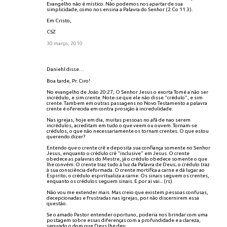
Evangelho não é místico. Não podemos nos apartar de sua
simplicidade, como nos ensina a Palavra do Senhor (2 Co 11.3).
Em Cristo,
CSZ
30 março, 2010
Daniehl disse…
Boa tarde, Pr. Ciro!
No evangelho de João 20:27, O Senhor Jesus o exorta Tomé a não ser
incrédulo, e sim crente. Note-se que ele não disse "crédulo", e sim
crente. Tambem em outras passagens no Novo Testamento a palavra
crente é oferecida em contra prosição à incredulidade.
Nas igrejas, hoje em dia, muitas pessoas no afã de nao serem
incrédulos, acreditam em tudo o que veem ou ouvem. Tornam-se
crédulos, o que não necessariamente os tornam crentes. O que estou
querendo dizer?
Entendo que o crente crê e deposita sua confiança somente no Senhor
Jesus, enquanto o crédulo crê "inclusive" em Jesus. O crente
obedece as palavras do Mestre, já o crédulo obedece somente o que
lhe convém. O crente traz tudo à luz da Palavra de Deus; o crédulo traz
à sua consciência deformada. O crente mortifica a carne e dá lugar ao
Espirito; o crédulo espiritualiza a carne. Os sinais seguem os crentes,
enquanto os crédulos seguem sinais. E por ai vai... (rs)
Não vou me extender mais. Mas creio que existem pessoas confusas,
decepcionadas e frustradas nas igrejas, por não discernirem essa
questão.
Se o amado Pastor entender oportuno, poderia nos brindar com uma
postagem sobre essas diferenças com a profundidade e a clareza,
segundo o dom que Deus lhe deu.