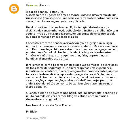
Unknown
disse…
A paz do Senhor, Pastor Ciro.
Sinceramente eu gosto de orar no monte, vamos a uma chácara de um
irmão nosso ( fica no pé de uma serra e o terreno dele sobre para essa
serra ), com toda a segurança e tranqüilidade.
Um dos motivos que nos levaram lá, é a tranqüilidade do local, a
distância do centro urbano, da agitação do trânsito e o melhor não tem
aquele irmão ou irmã, que faz do culto um ponto de encontro social,
que ama contar as novidades do dia a dia.
Concordo sim com o senhor, a casa de oração é a igreja sim, o lugar
íntimo é o nosso quarto e nisso eu assino embaixo. Mas sinceramente
caro Pastor e colega....há momentos que somente num lugar, como um
monte bem afastado do burburinho da cidade grande e de certos
"irmãos e irmãs" é que conseguimos orar, falar, se prostrar, se
humilhar, diante de Jesus Cristo.
Infelizmente, tem e há certos cristãos que vão ao monte, desprovidos
de toda sorte de segurança, que querem apenas uma experiência
metafísica, ou esotérica, querem ver gravetos incandescentes, anjos e
toda a sorte de misticismo que estão pregando por aí. Sinto muita
saudades do tempo de minha mocidade, quando orávamos buscando
a santificação, a regeneração, a sabedoria de Deus. Hoje, pelo que
andei sabendo, só vão ao monte buscar bençãos materiais e curas
disso e daquilo.
Quando puder, e se tiver tempo hábil, faça-me uma visita, sentiria eu
muito honrado em ver em meu blog de estudos e comentários
rhesus-kareca.blogspot.com
Nos laços do amor do Deus Eterno.
Pr. Sílvio
30 março, 2010