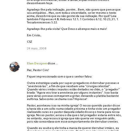
desconhecem hoje.
Agradeço-lhe pela indicação, porém... Bem, não quero que pense que
sou antipático... Mas, com toda a sinceridade, se ler mesmo o texto
acima, descobrirá que eu não gostei da sua indicação. Por quê? Leia
também Filipenses 4.8; Hebreus 12.1; 1 Coríntios 6.12; 10.23,31; 1
Tessalonincenses 5.22.
Agradeço-lhe pela visita! Que Deus o abençoe mais e mais!
Em Cristo,
CSZ
24 maio, 2008
Elian Designer
disse…
Paz, Pastor Ciro!
Fiquei impressionado com o que o senhor falou:
Outra estratégia usada por super-pregadores é derrubar pessoas e
"anestesiá-las", a fim de que recebam uma "cirurgia celestial".
Quando vários irmãos incautos estão deitados no chão, o "pregador"
brada: "Agora vou tirar a anestesia por alguns instantes". Isso basta
para várias pessoas começarem a gritar, deixando a platéia bastante
eufórica. Sabe como se chama isso? Hipnose!
Pastor, aconteceu isso na minha igreja! O nosso querido pastor disse
q havia ido a um culto numa cidade próxima e tinha visto um pregador
realizando curas e o pastor daquela cidade disse q o traria para nossa
igreja. Nosso pastor, avisou o dia que o tal pregador estaria entre nós,
no entanto, expressou à igreja que não queria ver ninguém caído,
pois não concordava com esse comportamento de derrubar crentes.
Quando eu soube q ele tinha a mania de querer derrubar irmãos, eu