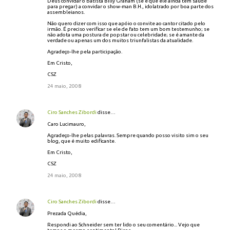
Deus convidar o batista Billy Graham (se é que ele ainda tem saúde
para pregar) a convidar o show-man B.H., idolatrado por boa parte dos
assembleianos.
Não quero dizer com isso que apóio o convite ao cantor citado pelo
irmão. É preciso verificar se ele de fato tem um bom testemunho; se
não adota uma postura de popstar ou celebridade; se é amante da
verdade ou apenas um dos muitos triunfalistas da atualidade.
Agradeço-lhe pela participação.
Em Cristo,
CSZ
24 maio, 2008
Ciro Sanches Zibordi
disse…
Caro Lucimauro,
Agradeço-lhe pelas palavras. Sempre quando posso visito sim o seu
blog, que é muito edificante.
Em Cristo,
CSZ
24 maio, 2008
Ciro Sanches Zibordi
disse…
Prezada Quédia,
Respondi ao Schneider sem ter lido o seu comentário... Vejo que