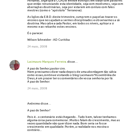
Portanto, urge que a CGADB envide esforços em tratar com pastores
que então renunciando esta identidade, seja com modismos, seja com
aberrações doutrinárias, seja por estarem em conluio com falos
mestres (como o "apóstolo" Terranova).
As lições da E.B.D. deste trimestre, cumprem o papel ao trazer os
ensinos que nos ajudam a sermos disciplinados e observarmos a sã
doutrina. Mas cabe a cada Pastor, em todos os níveis, aplicar a si
mesmo e ao rebanho estes ensinos.
É o parecer.
Wilson Schneider - AD Curitiba
24 maio, 2008
Lucimauro Marques Ferreira.
disse…
A paz do Senhor,pastor ciro.
Nem precisamos dizer nada depois de uma abordagem tão sábia
como essas,continue visitando o blog Lucimauro*Assembléia de
Deus,é um prazer ter os comentários de vossa senhoria por lá.
A paz do Senhor.
24 maio, 2008
Anônimo disse…
A paz do Senhor!
Pois é... o centenário está chegando... Tudo bem, talvez tenhamos
alguma coisa para comemorar...Muitos falam do crescimento, mas as
vezes quantidade não quer dizer nada. Bom seria se fosse
crescimento em qualidade. Porém, a realidade nos mostra o
contrário...