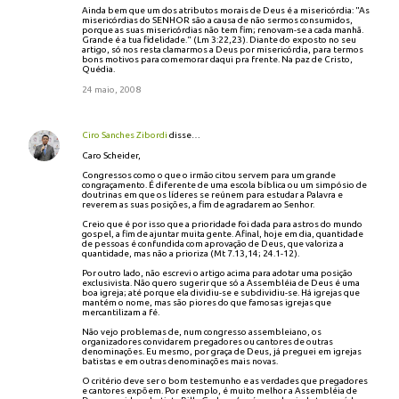
Ainda bem que um dos atributos morais de Deus é a misericórdia: "As
misericórdias do SENHOR são a causa de não sermos consumidos,
porque as suas misericórdias não tem fim; renovam-se a cada manhã.
Grande é a tua fidelidade." (Lm 3:22,23). Diante do exposto no seu
artigo, só nos resta clamarmos a Deus por misericórdia, para termos
bons motivos para comemorar daqui pra frente. Na paz de Cristo,
Quédia.
24 maio, 2008
Ciro Sanches Zibordi
disse…
Caro Scheider,
Congressos como o que o irmão citou servem para um grande
congraçamento. É diferente de uma escola bíblica ou um simpósio de
doutrinas em que os líderes se reúnem para estudar a Palavra e
reverem as suas posições, a fim de agradarem ao Senhor.
Creio que é por isso que a prioridade foi dada para astros do mundo
gospel, a fim de ajuntar muita gente. Afinal, hoje em dia, quantidade
de pessoas é confundida com aprovação de Deus, que valoriza a
quantidade, mas não a prioriza (Mt 7.13,14; 24.1-12).
Por outro lado, não escrevi o artigo acima para adotar uma posição
exclusivista. Não quero sugerir que só a Assembléia de Deus é uma
boa igreja; até porque ela dividiu-se e subdividiu-se. Há igrejas que
mantém o nome, mas são piores do que famosas igrejas que
mercantilizam a fé.
Não vejo problemas de, num congresso assembleiano, os
organizadores convidarem pregadores ou cantores de outras
denominações. Eu mesmo, por graça de Deus, já preguei em igrejas
batistas e em outras denominações mais novas.
O critério deve ser o bom testemunho e as verdades que pregadores
e cantores expõem. Por exemplo, é muito melhor a Assembléia de