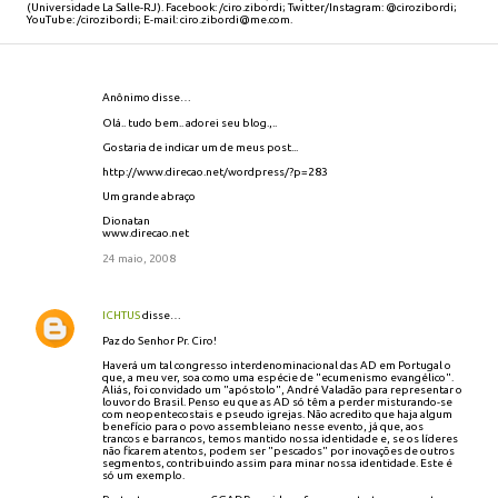
(Universidade La Salle-RJ). Facebook: /ciro.zibordi; Twitter/Instagram: @cirozibordi;
YouTube: /cirozibordi; E-mail: ciro.zibordi@me.com.
Anônimo disse…
C
o
Olá.. tudo bem.. adorei seu blog.,..
m
Gostaria de indicar um de meus post...
e
http://www.direcao.net/wordpress/?p=283
n
t
Um grande abraço
á
Dionatan
www.direcao.net
r
i
24 maio, 2008
o
s
ICHTUS
disse…
Paz do Senhor Pr. Ciro!
Haverá um tal congresso interdenominacional das AD em Portugal o
que, a meu ver, soa como uma espécie de "ecumenismo evangélico".
Aliás, foi convidado um "apóstolo", André Valadão para representar o
louvor do Brasil. Penso eu que as AD só têm a perder misturando-se
com neopentecostais e pseudo igrejas. Não acredito que haja algum
benefício para o povo assembleiano nesse evento, já que, aos
trancos e barrancos, temos mantido nossa identidade e, se os líderes
não ficarem atentos, podem ser "pescados" por inovações de outros
segmentos, contribuindo assim para minar nossa identidade. Este é
só um exemplo.