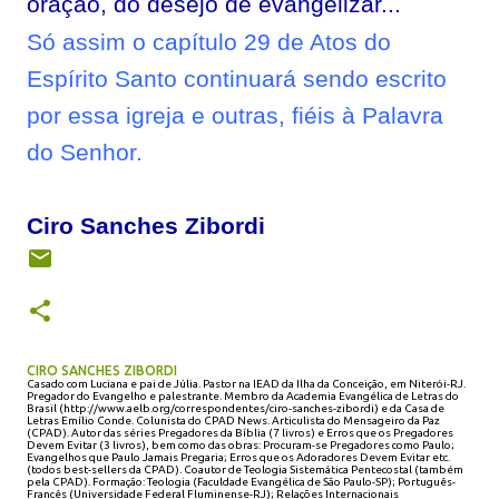
oração, do desejo de evangelizar...
Só assim o capítulo 29 de Atos do
Espírito Santo continuará sendo escrito
por essa igreja e outras, fiéis à Palavra
do Senhor.
Ciro Sanches Zibordi
CIRO SANCHES ZIBORDI
Casado com Luciana e pai de Júlia. Pastor na IEAD da Ilha da Conceição, em Niterói-RJ.
Pregador do Evangelho e palestrante. Membro da Academia Evangélica de Letras do
Brasil (http://www.aelb.org/correspondentes/ciro-sanches-zibordi) e da Casa de
Letras Emílio Conde. Colunista do CPAD News. Articulista do Mensageiro da Paz
(CPAD). Autor das séries Pregadores da Bíblia (7 livros) e Erros que os Pregadores
Devem Evitar (3 livros), bem como das obras: Procuram-se Pregadores como Paulo;
Evangelhos que Paulo Jamais Pregaria; Erros que os Adoradores Devem Evitar etc.
(todos best-sellers da CPAD). Coautor de Teologia Sistemática Pentecostal (também
pela CPAD). Formação: Teologia (Faculdade Evangélica de São Paulo-SP); Português-
Francês (Universidade Federal Fluminense-RJ); Relações Internacionais