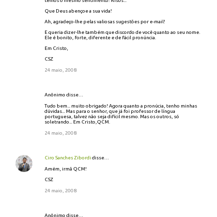
temos o mesmo sentimento! Risos...
Que Deus abençoe a sua vida!
Ah, agradeço-lhe pelas valiosas sugestões por e-mail!
E queria dizer-lhe também que discordo de você quanto ao seu nome.
Ele é bonito, forte, diferente e de fácil pronúncia.
Em Cristo,
CSZ
24 maio, 2008
Anônimo disse…
Tudo bem... muito obrigado! Agora quanto a pronúcia, tenho minhas
dúvidas... Mas para o senhor, que já foi professor de língua
portuguesa, talvez não seja difícil mesmo. Mas os outros, só
soletrando... Em Cristo,QCM.
24 maio, 2008
Ciro Sanches Zibordi
disse…
Amém, irmã QCM!
CSZ
24 maio, 2008
Anônimo disse…