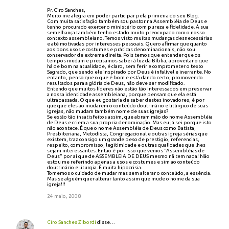
Pr. Ciro Sanches,
Muito me alegra em poder participar pela primeira do seu Blog.
Com muita satisfação também sou pastor na Assembléia de Deus e
tenho procurado exercer o ministério com pureza e fidelidade. À sua
semelhança também tenho estado muito preocupado com o nosso
contexto assembleiano. Temos visto muitas mudanças desnecessárias
e até motivadas por interesses pessoais. Quero afirmar que quanto
aos bons usos e costumes e práticas denominacionais, não sou
conservador de extrema direita. Pois temos que entender que os
tempos mudam e precisamos saber à luz da Bíblia, aproveitar o que
há de bom na atualidade, é claro, sem ferir e comprometer o texto
Sagrado, que sendo ele inspirado por Deus é infalível e inerrante. No
entanto, penso que o que é bom e está dando certo, promovendo
resultados para a glória de Deus, não deve ser modificado.
Entendo que muitos líderes não estão tão interessados em preservar
a nossa identidade assembleiana, porque pensam que ela está
ultrapassada. O que eu gostaria de saber destes inovadores, é por
que que eles ao mudarem o conteúdo doutrinário e litúrgico de suas
igrejas, não mudam também nome de suas igrejas?
Se estão tão insatisfeitos assim, que abram mão do nome Assembléia
de Deus e criem a sua propria denominação. Mas eu já sei porque isto
não acontece. É que o nome Assembléia de Deus como Batista,
Presbiteriana, Metodista, Congregacional e outras igreja sérias que
existem, traz consigo um grande peso de prestigio, referencias,
respeito, compromisso, legitimidade e outras qualidades que lhes
sejam interessantes. Então é por isso que vemos "Assembléias de
Deus" por aí que de ASSEMBLEIA DE DEUS mesmo nã tem nada! Não
estou me referindo apenas a usos e costumes e sim ao conteúdo
doutrinário e liturgia. É muita hipocrisia.
Tomemos o cuidado de mudar mas sem alterar o conteúdo, a essência.
Mas se alguém quer alterar tanto assim que mude o nome da sua
igreja!!!
24 maio, 2008
Ciro Sanches Zibordi
disse…