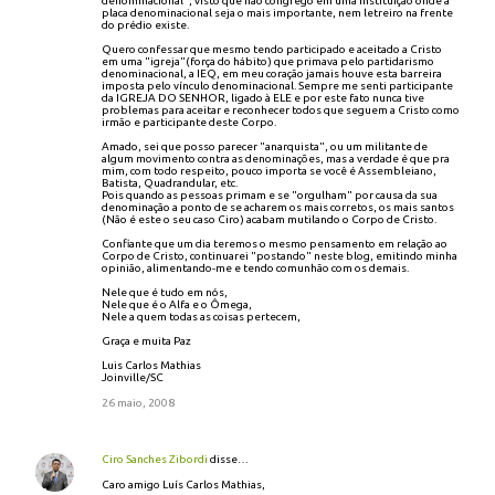
denominacional", visto que não congrego em uma instituição onde a
placa denominacional seja o mais importante, nem letreiro na frente
do prédio existe.
Quero confessar que mesmo tendo participado e aceitado a Cristo
em uma "igreja"(força do hábito) que primava pelo partidarismo
denominacional, a IEQ, em meu coração jamais houve esta barreira
imposta pelo vínculo denominacional. Sempre me senti participante
da IGREJA DO SENHOR, ligado à ELE e por este fato nunca tive
problemas para aceitar e reconhecer todos que seguem a Cristo como
irmão e participante deste Corpo.
Amado, sei que posso parecer "anarquista", ou um militante de
algum movimento contra as denominações, mas a verdade é que pra
mim, com todo respeito, pouco importa se você é Assembleiano,
Batista, Quadrandular, etc.
Pois quando as pessoas primam e se "orgulham" por causa da sua
denominação a ponto de se acharem os mais corretos, os mais santos
(Não é este o seu caso Ciro) acabam mutilando o Corpo de Cristo.
Confiante que um dia teremos o mesmo pensamento em relação ao
Corpo de Cristo, continuarei "postando" neste blog, emitindo minha
opinião, alimentando-me e tendo comunhão com os demais.
Nele que é tudo em nós,
Nele que é o Alfa e o Ômega,
Nele a quem todas as coisas pertecem,
Graça e muita Paz
Luis Carlos Mathias
Joinville/SC
26 maio, 2008
Ciro Sanches Zibordi
disse…
Caro amigo Luís Carlos Mathias,