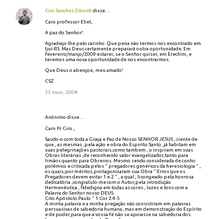
Ciro Sanches Zibordi
disse…
Caro professor Eliel,
A paz do Senhor!
Agradeço-lhe pelo carinho. Que pena não termos nos encontrado em
Ijuí-RS. Mas Deus certamente preparará outra oportunidade. Em
fevereiro/março/2009 estarei, se o Senhor quiser, em Erechim, e
teremos uma nova oportunidade de nos encontrarmos.
Que Deus o abençoe, meu amado!
CSZ
25 maio, 2008
Anônimo disse…
Caro Pr Ciro ,
Saudo-o com toda a Graça e Paz de Nosso SENHOR JESUS , ciente de
que , as mesmas ,pela ação e obra do Espiríto Santo ,já habitam em
suas pelegrinações pastorais,como tambem , o inspiram em suas
Obras literárias ,de reconhecido valor evangelizador,tanto para
Irmãos quanto para Obreiros. Mesmo sendo considerada de cunho
polêmico e criticada pelos " pregadores genéricos da heresiologia " ,
os quais,por méritos,protagonizaram sua Obra " Erros que os
Pregadores devem evitar 1 e 2 " , a qual , lisongeado pela honrosa
dedicatória ,congratulo-me com o Autor,pela introdução
Hermenêutica , fidedigna em todas as cores , luzes e tons com a
Palavra do Senhor nosso DEUS .
Cito Apóstolo Paulo " 1 Cor 2.4-5
A minha palavra e a minha pregação não consistiram em palavras
persuasivas de sabedoria humana ,mas em demonstração do Espírito
e de poder,para que a vossa fé não se apoiasse na sabedoria dos