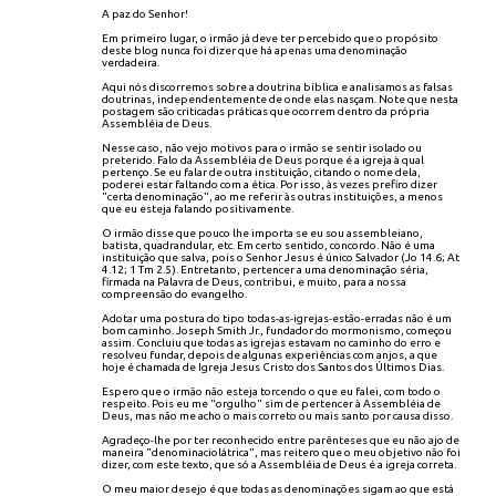
A paz do Senhor!
Em primeiro lugar, o irmão já deve ter percebido que o propósito
deste blog nunca foi dizer que há apenas uma denominação
verdadeira.
Aqui nós discorremos sobre a doutrina bíblica e analisamos as falsas
doutrinas, independentemente de onde elas nasçam. Note que nesta
postagem são criticadas práticas que ocorrem dentro da própria
Assembléia de Deus.
Nesse caso, não vejo motivos para o irmão se sentir isolado ou
preterido. Falo da Assembléia de Deus porque é a igreja à qual
pertenço. Se eu falar de outra instituição, citando o nome dela,
poderei estar faltando com a ética. Por isso, às vezes prefiro dizer
"certa denominação", ao me referir às outras instituições, a menos
que eu esteja falando positivamente.
O irmão disse que pouco lhe importa se eu sou assembleiano,
batista, quadrandular, etc. Em certo sentido, concordo. Não é uma
instituição que salva, pois o Senhor Jesus é único Salvador (Jo 14.6; At
4.12; 1 Tm 2.5). Entretanto, pertencer a uma denominação séria,
firmada na Palavra de Deus, contribui, e muito, para a nossa
compreensão do evangelho.
Adotar uma postura do tipo todas-as-igrejas-estão-erradas não é um
bom caminho. Joseph Smith Jr., fundador do mormonismo, começou
assim. Concluiu que todas as igrejas estavam no caminho do erro e
resolveu fundar, depois de algunas experiências com anjos, a que
hoje é chamada de Igreja Jesus Cristo dos Santos dos Últimos Dias.
Espero que o irmão não esteja torcendo o que eu falei, com todo o
respeito. Pois eu me "orgulho" sim de pertencer à Assembléia de
Deus, mas não me acho o mais correto ou mais santo por causa disso.
Agradeço-lhe por ter reconhecido entre parênteses que eu não ajo de
maneira "denominaciolátrica", mas reitero que o meu objetivo não foi
dizer, com este texto, que só a Assembléia de Deus é a igreja correta.
O meu maior desejo é que todas as denominações sigam ao que está