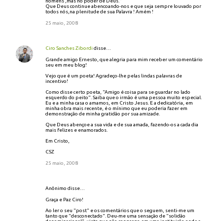
homens ,mas no poder de Deus."
Que Deus continue abencoando-nos e que seja sempre louvado por
todos nós,na plenitude de sua Palavra ! Amém !
25 maio, 2008
Ciro Sanches Zibordi
disse…
Grande amigo Ernesto, que alegria para mim receber um comentário
seu em meu blog!
Vejo que é um poeta! Agradeço-lhe pelas lindas palavras de
incentivo!
Como disse certo poeta, "Amigo é coisa para se guardar no lado
esquerdo do peito". Saiba que o irmão é uma pessoa muito especial.
Eu e a minha casa o amamos, em Cristo Jesus. E a dedicatória, em
minha obra mais recente, é o mínimo que eu poderia fazer em
demonstração de minha gratidão por sua amizade.
Que Deus abençoe a sua vida e de sua amada, fazendo-os a cada dia
mais felizes e enamorados.
Em Cristo,
CSZ
25 maio, 2008
Anônimo disse…
Graça e Paz Ciro!
Ao ler o seu "post" e os comentários que o seguem, senti-me um
tanto que "desconectado". Deu-me uma sensação de "solidão