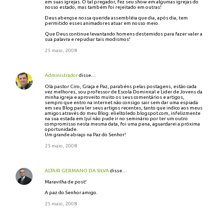
em suas igrejas. O tal pregador, fez seu show em algumas igrejas do
nosso estado, mas também foi rejeitado em outras!
Deus abençoe nossa querida assembléia que dia, após dia, tem
permitido esses animadores atuar em nosso meio.
Que Deus continue levantando homens destemidos para fazer valer a
sua palavra e repudiar tais modismos!
25 maio, 2008
Administrador
disse…
Olá pastor Ciro, Graça e Paz, parabéns pelas postagens, estão cada
vez melhores, sou professor de Escola Dominical e Lider de Jovens da
minha igreja e aproveito muito os seus comentários e artigos,
sempro que entro na internet não consigo sair sem dar uma espiada
em seu Blog para ler seus artigos recentes, tanto que indico aos meus
amigos através do meu Blog: elieltoledo.blogspot.com, infelizmente
na sua estada em Ijuí não pude ir no seminário por ter um outro
compromisso nesta mesma data, foi uma pena, aguardarei a próxima
oportunidade.
Um grande abraço na Paz do Senhor!
25 maio, 2008
ALTAIR GERMANO DA SILVA
disse…
Maravilha de post!
A paz do Senhor amigo.
25 maio, 2008