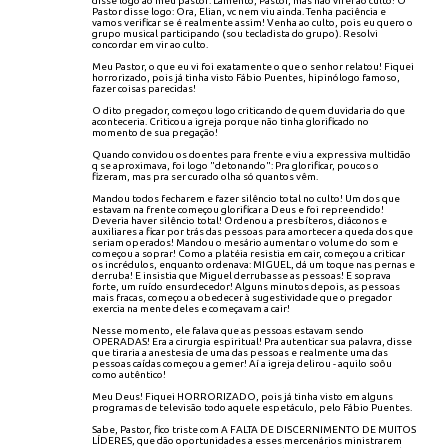
disse logo ao meu pastor: Lamento, Pastor, mas não virei ao culto! O
Pastor disse logo: Ora, Elian, vc nem viu ainda. Tenha paciência e
vamos verificar se é realmente assim! Venha ao culto, pois eu quero o
grupo musical participando (sou tecladista do grupo). Resolvi
concordar em vir ao culto.
Meu Pastor, o que eu vi foi exatamente o que o senhor relatou! Fiquei
horrorizado, pois já tinha visto Fábio Puentes, hipinólogo famoso,
fazer coisas parecidas!
O dito pregador, começou logo criticando de quem duvidaria do que
aconteceria. Criticou a igreja porque não tinha glorificado no
momento de sua pregação!
Quando convidou os doentes para frente e viu a expressiva multidão
q se aproximava, foi logo "detonando": Pra glorificar, poucos o
fizeram, mas pra ser curado olha só quantos vêm.
Mandou todos fecharem e fazer silêncio total no culto! Um dos que
estavam na frente começou glorificar a Deus e foi repreendido!
Deveria haver silêncio total! Ordenou a presbíteros, diáconos e
auxiliares a ficar por trás das pessoas para amortecer a queda dos que
seriam operados! Mandou o mesário aumentar o volume do som e
começou a soprar! Como a platéia resistia em cair, começou a criticar
os incrédulos, enquanto ordenava: MIGUEL, dá um toque nas pernas e
derruba! E insistia que Miguel derrubasse as pessoas! E soprava
forte, um ruído ensurdecedor! Alguns minutos depois, as pessoas
mais fracas, começou a obedecer à sugestividade que o pregador
exercia na mente deles e começavam a cair!
Nesse momento, ele falava que as pessoas estavam sendo
OPERADAS! Era a cirurgia espiritual! Pra autenticar sua palavra, disse
que tiraria a anestesia de uma das pessoas e realmente uma das
pessoas caídas começou a gemer! Aí a igreja delirou - aquilo soôu
como autêntico!
Meu Deus! Fiquei HORRORIZADO, pois já tinha visto em alguns
programas de televisão todo aquele espetáculo, pelo Fábio Puentes.
Sabe, Pastor, fico triste com A FALTA DE DISCERNIMENTO DE MUITOS
LÍDERES, que dão oportunidades a esses mercenários ministrarem