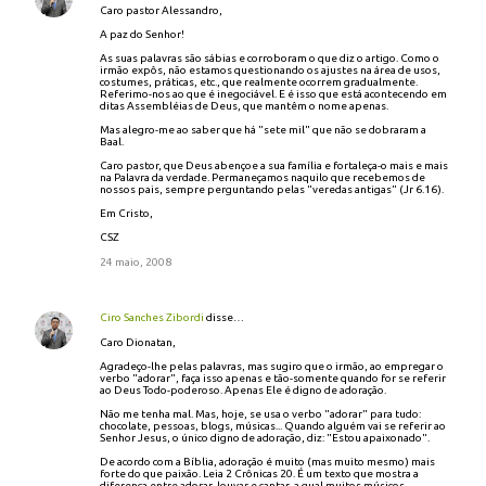
Caro pastor Alessandro,
A paz do Senhor!
As suas palavras são sábias e corroboram o que diz o artigo. Como o
irmão expôs, não estamos questionando os ajustes na área de usos,
costumes, práticas, etc., que realmente ocorrem gradualmente.
Referimo-nos ao que é inegociável. E é isso que está acontecendo em
ditas Assembléias de Deus, que mantêm o nome apenas.
Mas alegro-me ao saber que há "sete mil" que não se dobraram a
Baal.
Caro pastor, que Deus abençoe a sua família e fortaleça-o mais e mais
na Palavra da verdade. Permaneçamos naquilo que recebemos de
nossos pais, sempre perguntando pelas "veredas antigas" (Jr 6.16).
Em Cristo,
CSZ
24 maio, 2008
Ciro Sanches Zibordi
disse…
Caro Dionatan,
Agradeço-lhe pelas palavras, mas sugiro que o irmão, ao empregar o
verbo "adorar", faça isso apenas e tão-somente quando for se referir
ao Deus Todo-poderoso. Apenas Ele é digno de adoração.
Não me tenha mal. Mas, hoje, se usa o verbo "adorar" para tudo:
chocolate, pessoas, blogs, músicas... Quando alguém vai se referir ao
Senhor Jesus, o único digno de adoração, diz: "Estou apaixonado".
De acordo com a Bíblia, adoração é muito (mas muito mesmo) mais
forte do que paixão. Leia 2 Crônicas 20. É um texto que mostra a
diferença entre adorar, louvar e cantar, a qual muitos músicos