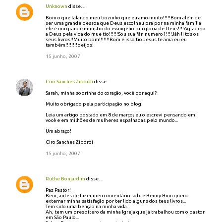
Unknown
disse…
Bom o que falar do meu tiozinho que eu amo muito!!!!!Bom além de
ser uma grande pessoa que Deus escolheu pra por na minha família
ele é um grande ministro do evangélio pra gloria de Deus!!!!Agradeço
a Deus pela vida do mue tio!!!!!!Sou sua fãn numero1!!!!Jáh li tds os
seus livros!!Muito bom!!!!!!!Bom é isso tio Jesus te ama eu eu
também!!!!!!!!beijos!
15 junho, 2007
Ciro Sanches Zibordi
disse…
Sarah, minha sobrinha do coração, você por aqui?
Muito obrigado pela participação no blog!
Leia um artigo postado em 8 de março; eu o escrevi pensando em
você e em milhões de mulheres espalhadas pelo mundo...
Um abraço!
Ciro Sanches Zibordi
15 junho, 2007
Ruthe Bonjardim
disse…
Paz Pastor!
Bem, antes de fazer meu comentário sobre Benny Hinn quero
externar minha satisfação por ter lido alguns dos teus livros...
Tem sido uma benção na minha vida.
Ah, tem um presbítero da minha Igreja que já trabalhou com o pastor
em São Paulo...