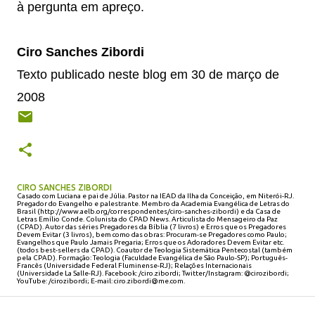
à pergunta em apreço.
Ciro Sanches Zibordi
Texto publicado neste blog em 30 de março de
2008
CIRO SANCHES ZIBORDI
Casado com Luciana e pai de Júlia. Pastor na IEAD da Ilha da Conceição, em Niterói-RJ.
Pregador do Evangelho e palestrante. Membro da Academia Evangélica de Letras do
Brasil (http://www.aelb.org/correspondentes/ciro-sanches-zibordi) e da Casa de
Letras Emílio Conde. Colunista do CPAD News. Articulista do Mensageiro da Paz
(CPAD). Autor das séries Pregadores da Bíblia (7 livros) e Erros que os Pregadores
Devem Evitar (3 livros), bem como das obras: Procuram-se Pregadores como Paulo;
Evangelhos que Paulo Jamais Pregaria; Erros que os Adoradores Devem Evitar etc.
(todos best-sellers da CPAD). Coautor de Teologia Sistemática Pentecostal (também
pela CPAD). Formação: Teologia (Faculdade Evangélica de São Paulo-SP); Português-
Francês (Universidade Federal Fluminense-RJ); Relações Internacionais
(Universidade La Salle-RJ). Facebook: /ciro.zibordi; Twitter/Instagram: @cirozibordi;
YouTube: /cirozibordi; E-mail: ciro.zibordi@me.com.