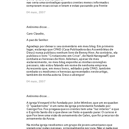
nao seria uma contradiçao quantos crentes menos informados
compraram essas coisas e leram e estao passando pra frente
04 maio, 2007
Anônimo disse…
Caro Claudio,
A paz do Senhor.
Agradeço por deixar o seu comentário em meu blog. Em primeiro
lugar, esclareço que CPAD (Casa Publicadora das Assembléias de
Deus) nunca publicou nenhum livro de Benny Hinn. Ao contrário, ela
publicou o livro "Cristianismo em Crise", de Hank Hanegraaff, que
combate as heresias de Hinn. Ademais, apesar de meu
esclarecimento, no meu blog exponho as minhas convicções
pessoais; não estou falando em nome de nenhuma empresa.
Acrescento que, em meus livros, editados pela CPAD, também
combato os modismos e heresias apresentados neste artigo,
também de minha autoria. Deus o abençoe!
04 maio, 2007
Anônimo disse…
A igreja Vineyard é foi fundada por John Wimber, que um ex-quacker.
O "quackerismo" é um ramo da igreja protestante fundado por
George Fox. Fox pregava que os crentes tem uma "luz interior" e que
o Espírito Santo diz o que deve ser feito e quando parar. O curioso é
que Fox teve uma visão do avivamento de Gales, que foi precursor do
avivamento da Azusa.
Na minha igreja recebemos um grupo de jovens americanos que
vieram orar pelas pessoas, principalmente por cura. Não vi nada que