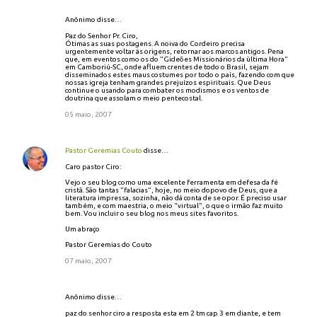
Anônimo disse…
Paz do Senhor Pr. Ciro,
Ótimas as suas postagens. A noiva do Cordeiro precisa
urgentemente voltar às origens, retornar aos marcos antigos. Pena
que, em eventos como os do "Gideões Missionários da ùltima Hora"
em Camboriú-SC, onde afluem crentes de todo o Brasil, sejam
disseminados estes maus costumes por todo o país, fazendo com que
nossas igreja tenham grandes prejuízos espirituais. Que Deus
continue o usando para combater os modismos e os ventos de
doutrina que assolam o meio pentecostal.
05 maio, 2007
Pastor Geremias Couto
disse…
Caro pastor Ciro:
Vejo o seu blog como uma excelente ferramenta em defesa da fé
cristã. São tantas "falacias", hoje, no meio dopovo de Deus, que a
literatura impressa, sozinha, não dá conta de se opor. É preciso usar
também, e com maestria, o meio "virtual", o que o irmão faz muito
bem. Vou incluir o seu blog nos meus sites favoritos.
Um abraço
Pastor Geremias do Couto
07 maio, 2007
Anônimo disse…
paz do senhor ciro a resposta esta em 2 tm cap 3 em diante, e tem