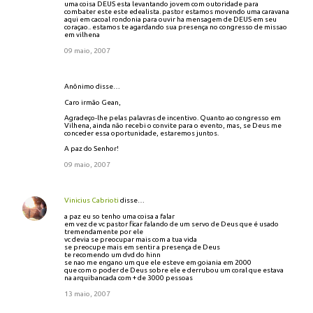
uma coisa DEUS esta levantando jovem com outoridade para
combater este este edealista. pastor estamos movendo uma caravana
aqui em cacoal rondonia para ouvir ha mensagem de DEUS em seu
coraçao.. estamos te agardando sua presença no congresso de missao
em vilhena
09 maio, 2007
Anônimo disse…
Caro irmão Gean,
Agradeço-lhe pelas palavras de incentivo. Quanto ao congresso em
Vilhena, ainda não recebi o convite para o evento, mas, se Deus me
conceder essa oportunidade, estaremos juntos.
A paz do Senhor!
09 maio, 2007
Vinicius Cabrioti
disse…
a paz eu so tenho uma coisa a falar
em vez de vc pastor ficar falando de um servo de Deus que é usado
tremendamente por ele
vc devia se preocupar mais com a tua vida
se preocupe mais em sentir a presença de Deus
te recomendo um dvd do hinn
se nao me engano um que ele esteve em goiania em 2000
que com o poder de Deus sobre ele e derrubou um coral que estava
na arquibancada com + de 3000 pessoas
13 maio, 2007