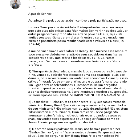
Ruth,
A paz do Senhor!
Agradeço-lhe pelas palavras de incentivo e pela participação no blog.
Louvo a Deus por sua sinceridade. E é importante que eu esclareça
que este blog não existe para falar mal do Benny Hinn ou de qualquer
outro pregador. Seu propósito é alertar o povo de Deus, haja vista
muitas pessoas não saberem discernir entre o certo e o errado, em
razão de possuírem pouca familiaridade com a Palavra de Deus (Hb
5.12-14).
A melhor maneira de você saber se Benny Hinn merece esse respeito
todo e essa verdadeira veneração de seus seguidores é analisar as
suas obras e o seu ministério à luz de Mateus 7.15-23. Nesta
passagem o Senhor Jesus apresenta as características dos falsos
profetas:
1) Têm aparência de piedade, mas são lobos devoradores. No caso de
Hinn, vemos que ele de fato é dono de uma boa aparência, aliás, até
demais, pois se veste como um verdadeiro show-man. É claro que isso
cativa a "moçada", que em geral é imatura e busca a fama, procurando
um lugar entre as celebridades. E, nesse caso, há um pregador
brasileiro que é para eles um grande referencial e defensor de Hinn,
a ponto de dizer que gostaria, literalmente, de receber o cuspe dele...
Primeira lição de Jesus: NÃO SE IMPRESSIONE COM A APARÊNCIA!
2) Jesus disse: "Pelos frutos os conhecereis". Quais são os frutos do
ministério Benny Hinn? Quais são, comprovadamente, os resultados
de seu ministério? Não existe manipulação de auditório? Não existem
falsas histórias? Infelizmente, Hinn tem enriquecido pregando
mensagens triunfalistas, motivacionais e derrubando pessoas ao
chão, em verdadeiros espetáculos que não glorificam o nome de
Jesus. Ele não prega um evangelho cristocêntrico.
3) De acordo com as palavras de Jesus, não basta o profeta dizer
"Senhor, Senhor", e sim "fazer a vontade de meu Pai que está nos
céus". E eu lhe pergunto: Tem Benny Hinn feito a vontade do Pai