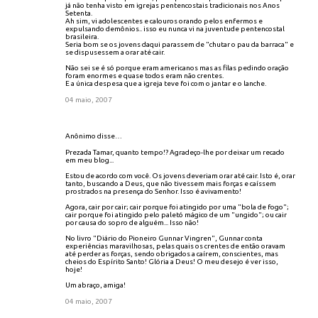
já não tenha visto em igrejas pentencostais tradicionais nos Anos
Setenta.
Ah sim, vi adolescentes e calouros orando pelos enfermos e
expulsando demônios.. isso eu nunca vi na juventude pentencostal
brasileira.
Seria bom se os jovens daqui parassem de "chutar o pau da barraca" e
se dispusessem a orar até cair.
Não sei se é só porque eram americanos mas as filas pedindo oração
foram enormes e quase todos eram não crentes.
E a única despesa que a igreja teve foi com o jantar e o lanche.
04 maio, 2007
Anônimo disse…
Prezada Tamar, quanto tempo!? Agradeço-lhe por deixar um recado
em meu blog...
Estou de acordo com você. Os jovens deveriam orar até cair. Isto é, orar
tanto, buscando a Deus, que não tivessem mais forças e caíssem
prostrados na presença do Senhor. Isso é avivamento!
Agora, cair por cair; cair porque foi atingido por uma "bola de fogo";
cair porque foi atingido pelo paletó mágico de um "ungido"; ou cair
por causa do sopro de alguém... Isso não!
No livro "Diário do Pioneiro Gunnar Vingren", Gunnar conta
experiências maravilhosas, pelas quais os crentes de então oravam
até perder as forças, sendo obrigados a caírem, conscientes, mas
cheios do Espírito Santo! Glória a Deus! O meu desejo é ver isso,
hoje!
Um abraço, amiga!
04 maio, 2007