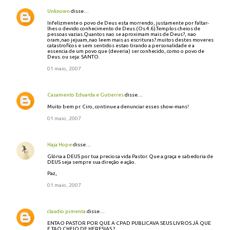
Unknown
disse…
C
o
Infelizmente o povo de Deus esta morrendo, justamente por faltar-
lhes o devido conhecimento de Deus.(Os.4.6).Templos cheios de
m
pessoas vazias.Quantos nao se aproximam mais de Deus?, nao
e
oram,nao jejuam,nao leem mais as escrituras?.muitos destes moveres
catastroficos e sem sentidos estao tirando a personalidade e a
n
essencia de um povo que (deveria) ser conhecido, como o povo de
t
Deus. ou seja: SANTO.
á
01 maio, 2007
r
i
o
Casamento Eduarda e Gutierres
disse…
s
Muito bem pr. Ciro, continue a denunciar esses show-mans!
01 maio, 2007
Haja Hope
disse…
Glória a DEUS por tua preciosa vida Pastor. Que a graça e sabedoria de
DEUS seja sempre sua direção e ação.
Paz,
01 maio, 2007
claudio pimenta
disse…
ENTAO PASTOR POR QUE A CPAD PUBLICAVA SEUS LIVROS JÁ QUE
E TAO CHEIO DE HERESIAS ?