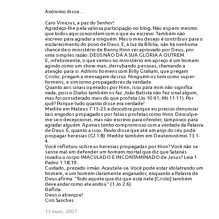
Anônimo disse…
Caro Vinicius, a paz do Senhor!
Agradeço-lhe pela valiosa participação no blog. Não espero mesmo
que todos aqui concordem com o que eu escrevo. Também não
escrevo para agradar a ninguém. Mas o meu desejo é contribuir para o
esclarecimento do povo de Deus. E, à luz da Bíblia, não há nenhuma
chance de o ministério de Benny Hinn ser aprovado por Deus, por
uma simples razão: DEUS NÃO DÁ A SUA GLÓRIA A OUTREM.
E, infelizmente, o que vemos no ministério em apreço é um homem
agindo como um show-man, derrubando pessoas, chamando a
atenção para si. Admiro homens com Billy Graham, que pregam
Cristo; pregam a mensagem da cruz. Ninguém os tem como super-
homens, e sim como propagadores da verdade.
Quanto aos sinais operados por Hinn, isso para mim não significa
nada, pois o Diabo também os faz. João Batista não fez sinal algum,
mas foi considerado mais do que profeta (Jo 10.41; Mt 11.11). Por
quê? Porque tudo quanto disse era verdade!
Medite em Mateus 7.15-23 e descubra porque eu preciso denunciar
tais engodos propagados por falsos profetas como Hinn. Desculpe-
me se o decepcionei, mas não escrevo para ofender, tampouco para
agradar alguém. Apenas tenho compromisso com a verdade da Palavra
de Deus. E, quanto a isso, Paulo disse que até um anjo do céu pode
propagar heresias (Gl 1.8). Medite também em Deuteronômio 13.1-
4.
Você refletuiu sobre as heresias propagadas por Hinn? Você não se
sente mal em defender um homem mortal que diz que Satanás
invadiu o corpo IMACULADO E INCONTAMINADO de Jesus? Leia 1
Pedro 1.18,19.
Cuidado, prezado irmão. Acautele-se. Você pode estar idolatrando um
homem, e um homem claramente enganador, enquanto a Palavra de
Deus afirma: "Todo aquele que diz que está nele [Cristo] também
deve andar como ele andou" (1 Jo 2.6).
Reflita.
Deus o abençoe!
Ciro Sanches
13 maio, 2007