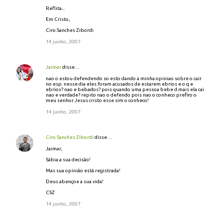
Reflita...
Em Cristo,
Ciro Sanches Zibordi
14 junho, 2007
Jaimar
disse…
nao o estou defendendo so esto dando a minha opiniao sobre o cair
no esp. nesse dia eles foram acusados de estarem ebrios e o q e
ebrios? nao e bebados? pois quando uma pessoa bebe d mais ela cai
nao e verdade? repito nao o defendo pois nao o conheco prefiro o
meu senhor Jesus cristo esse sim o conheco!
14 junho, 2007
Ciro Sanches Zibordi
disse…
Jaimar,
Sábia a sua decisão!
Mas sua opinião está registrada!
Deus abençoe a sua vida!
CSZ
14 junho, 2007