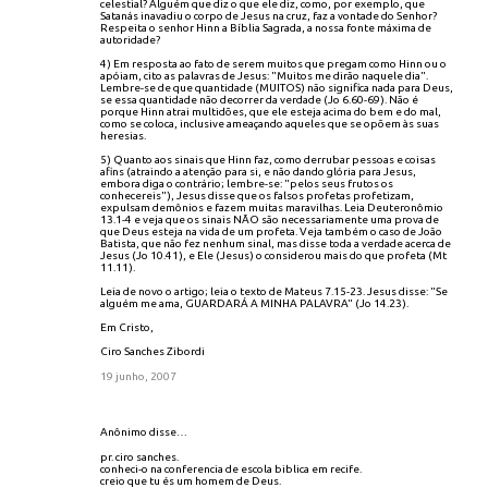
celestial? Alguém que diz o que ele diz, como, por exemplo, que
Satanás inavadiu o corpo de Jesus na cruz, faz a vontade do Senhor?
Respeita o senhor Hinn a Bíblia Sagrada, a nossa fonte máxima de
autoridade?
4) Em resposta ao fato de serem muitos que pregam como Hinn ou o
apóiam, cito as palavras de Jesus: "Muitos me dirão naquele dia".
Lembre-se de que quantidade (MUITOS) não significa nada para Deus,
se essa quantidade não decorrer da verdade (Jo 6.60-69). Não é
porque Hinn atrai multidões, que ele esteja acima do bem e do mal,
como se coloca, inclusive ameaçando aqueles que se opõem às suas
heresias.
5) Quanto aos sinais que Hinn faz, como derrubar pessoas e coisas
afins (atraindo a atenção para si, e não dando glória para Jesus,
embora diga o contrário; lembre-se: "pelos seus frutos os
conhecereis"), Jesus disse que os falsos profetas profetizam,
expulsam demônios e fazem muitas maravilhas. Leia Deuteronômio
13.1-4 e veja que os sinais NÃO são necessariamente uma prova de
que Deus esteja na vida de um profeta. Veja também o caso de João
Batista, que não fez nenhum sinal, mas disse toda a verdade acerca de
Jesus (Jo 10.41), e Ele (Jesus) o considerou mais do que profeta (Mt
11.11).
Leia de novo o artigo; leia o texto de Mateus 7.15-23. Jesus disse: "Se
alguém me ama, GUARDARÁ A MINHA PALAVRA" (Jo 14.23).
Em Cristo,
Ciro Sanches Zibordi
19 junho, 2007
Anônimo disse…
pr. ciro sanches.
conheci-o na conferencia de escola biblica em recife.
creio que tu és um homem de Deus.