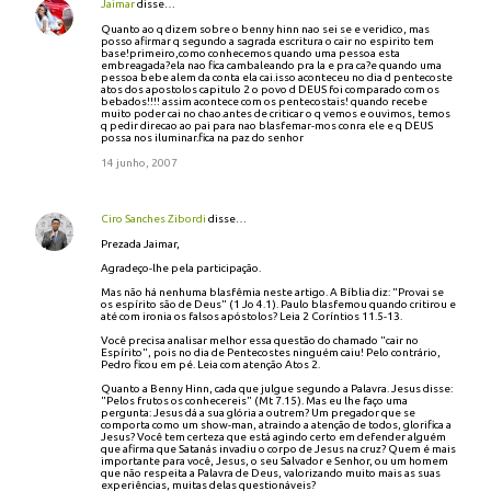
Jaimar
disse…
Quanto ao q dizem sobre o benny hinn nao sei se e veridico, mas
posso afirmar q segundo a sagrada escritura o cair no espirito tem
base!primeiro,como conhecemos quando uma pessoa esta
embreagada?ela nao fica cambaleando pra la e pra ca?e quando uma
pessoa bebe alem da conta ela cai.isso aconteceu no dia d pentecoste
atos dos apostolos capitulo 2 o povo d DEUS foi comparado com os
bebados!!!! assim acontece com os pentecostais! quando recebe
muito poder cai no chao.antes de criticar o q vemos e ouvimos, temos
q pedir direcao ao pai para nao blasfemar-mos conra ele e q DEUS
possa nos iluminar.fica na paz do senhor
14 junho, 2007
Ciro Sanches Zibordi
disse…
Prezada Jaimar,
Agradeço-lhe pela participação.
Mas não há nenhuma blasfêmia neste artigo. A Bíblia diz: "Provai se
os espírito são de Deus" (1 Jo 4.1). Paulo blasfemou quando critirou e
até com ironia os falsos apóstolos? Leia 2 Coríntios 11.5-13.
Você precisa analisar melhor essa questão do chamado "cair no
Espírito", pois no dia de Pentecostes ninguém caiu! Pelo contrário,
Pedro ficou em pé. Leia com atenção Atos 2.
Quanto a Benny Hinn, cada que julgue segundo a Palavra. Jesus disse:
"Pelos frutos os conhecereis" (Mt 7.15). Mas eu lhe faço uma
pergunta: Jesus dá a sua glória a outrem? Um pregador que se
comporta como um show-man, atraindo a atenção de todos, glorifica a
Jesus? Você tem certeza que está agindo certo em defender alguém
que afirma que Satanás invadiu o corpo de Jesus na cruz? Quem é mais
importante para você, Jesus, o seu Salvador e Senhor, ou um homem
que não respeita a Palavra de Deus, valorizando muito mais as suas
experiências, muitas delas questionáveis?