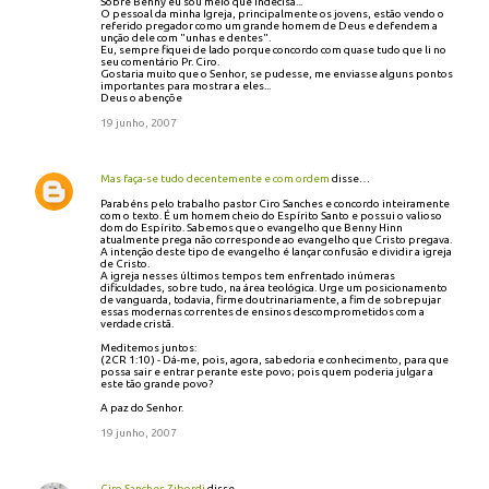
Sobre Benny eu sou meio que indecisa...
O pessoal da minha Igreja, principalmente os jovens, estão vendo o
referido pregador como um grande homem de Deus e defendem a
unção dele com "unhas e dentes".
Eu, sempre fiquei de lado porque concordo com quase tudo que li no
seu comentário Pr. Ciro.
Gostaria muito que o Senhor, se pudesse, me enviasse alguns pontos
importantes para mostrar a eles...
Deus o abençõe
19 junho, 2007
Mas faça-se tudo decentemente e com ordem
disse…
Parabéns pelo trabalho pastor Ciro Sanches e concordo inteiramente
com o texto. É um homem cheio do Espírito Santo e possui o valioso
dom do Espírito. Sabemos que o evangelho que Benny Hinn
atualmente prega não corresponde ao evangelho que Cristo pregava.
A intenção deste tipo de evangelho é lançar confusão e dividir a igreja
de Cristo.
A igreja nesses últimos tempos tem enfrentado inúmeras
dificuldades, sobre tudo, na área teológica. Urge um posicionamento
de vanguarda, todavia, firme doutrinariamente, a fim de sobrepujar
essas modernas correntes de ensinos descomprometidos com a
verdade cristã.
Meditemos juntos:
(2CR 1:10) - Dá-me, pois, agora, sabedoria e conhecimento, para que
possa sair e entrar perante este povo; pois quem poderia julgar a
este tão grande povo?
A paz do Senhor.
19 junho, 2007
Ciro Sanches Zibordi
disse…