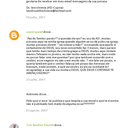
gostaria de receber em meu email mensagens da sua pessoa.
Dc. levi oliveira (AD-Cupira)
levidisuethioliveira@hotmail.com
06 julho, 2007
superspeed
disse…
`Paz do Senhor pastor!!! a questão de cair? eu sou da AD...muitas
pessoas aqui na minha igreja quando alguém cai ou dá pulos na igreja,
muitas pessoas dizem: " vai colocar a mão?" insinuando que aquilo é
certamente de DEUS, sou novo convertido faz 3 meses, mais parece
que tenho mais tempo de crente graças a DEUS, muitos aqui imitam
marcos feliciano os jovens, eu não tenho nada contra ele, mais onde
eu posso falar sem me queimar? por que tambem concordo com o
senhor, esse negócio eu não creio muito não...!! me fale um pouco, e
queria tambem que o senhor falassa um pouco das heresias de
bennym, onde contém, e quê versículos eu posso combatê-lo?
eu agradeço a sua vida e a minha a DEUS, QUE DEUS CONTINUE TE
ABENÇOADNO!!
23 julho, 2007
Anônimo disse…
Pelo que vi voce´só publica o que levanta a sua moral o que te é contra
não é publicado tem medo de alguma coisa??????????
03 agosto, 2007
Ciro Sanches Zibordi
disse…