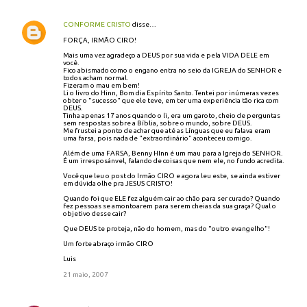
CONFORME CRISTO
disse…
FORÇA, IRMÃO CIRO!
Mais uma vez agradeço a DEUS por sua vida e pela VIDA DELE em
você.
Fico abismado como o engano entra no seio da IGREJA do SENHOR e
todos acham normal.
Fizeram o mau em bem!
Li o livro do Hinn, Bom dia Espírito Santo. Tentei por inúmeras vezes
obter o "sucesso" que ele teve, em ter uma experiência tão rica com
DEUS.
Tinha apenas 17 anos quando o li, era um garoto, cheio de perguntas
sem respostas sobre a Bíblia, sobre o mundo, sobre DEUS.
Me frustei a ponto de achar que até as Línguas que eu falava eram
uma farsa, pois nada de "extraordinário" aconteceu comigo.
Além de uma FARSA, Benny HInn é um mau para a Igreja do SENHOR.
É um irresposánvel, falando de coisas que nem ele, no fundo acredita.
Você que leu o post do Irmão CIRO e agora leu este, se ainda estiver
em dúvida olhe pra JESUS CRISTO!
Quando foi que ELE fez alguém cair ao chão para ser curado? Quando
fez pessoas se amontoarem para serem cheias da sua graça? Qual o
objetivo desse cair?
Que DEUS te proteja, não do homem, mas do "outro evangelho"!
Um forte abraço irmão CIRO
Luis
21 maio, 2007